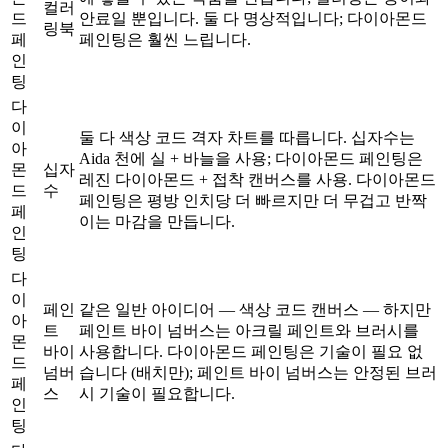
컬러
드
안료일 뿐입니다. 둘 다 명상적입니다; 다이아몬드
링북
페
페인팅은 훨씬 느립니다.
인
팅
다
이
둘 다 색상 코드 격자 차트를 따릅니다. 십자수는
아
Aida 천에 실 + 바늘을 사용; 다이아몬드 페인팅은
몬
십자
레진 다이아몬드 + 접착 캔버스를 사용. 다이아몬드
드
수
페인팅은 평방 인치당 더 빠르지만 더 무겁고 반짝
페
이는 마감을 만듭니다.
인
팅
다
이
페인
같은 일반 아이디어 — 색상 코드 캔버스 — 하지만
아
트
페인트 바이 넘버스는 아크릴 페인트와 브러시를
몬
바이
사용합니다. 다이아몬드 페인팅은 기술이 필요 없
드
넘버
습니다 (배치만); 페인트 바이 넘버스는 안정된 브러
페
스
시 기술이 필요합니다.
인
팅