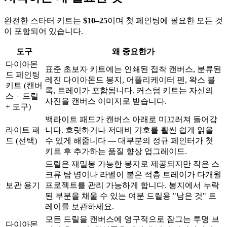
완전한 스타터 키트는
$10–25
이며 첫 페인팅에 필요한 모든 것
이 포함되어 있습니다.
도구
왜 중요한가
다이아몬
표준 초보자 키트에는 인쇄된 접착 캔버스, 분류된
드 페인팅
레진 다이아몬드 봉지, 어플리케이터 펜, 왁스 블
키트 (캔버
록, 트레이가 포함됩니다. 커스텀 키트는 자신의
스 + 드릴
사진을 캔버스 이미지로 받습니다.
+ 도구)
백라이트 패드가 캔버스 아래로 미끄러져 들어갑
라이트 패
니다. 흐릿하거나 저대비 기호를 훨씬 쉽게 읽을
드 (선택)
수 있게 해줍니다 — 대부분의 정규 페인터가 첫
키트 후 추가하는 품질 향상 업그레이드.
드릴은 재밀봉 가능한 봉지로 제공되지만 작은 스
크류 탑 병이나 라벨이 붙은 적층 트레이가 다개월
보관 용기
프로젝트를 관리 가능하게 합니다. 봉지에서 누락
된 부분을 채울 수 있는 여분 드릴용 "남은 것" 트
레이를 보관하세요.
모든 드릴을 캔버스에 영구적으로 잠그는 투명 브
다이아몬