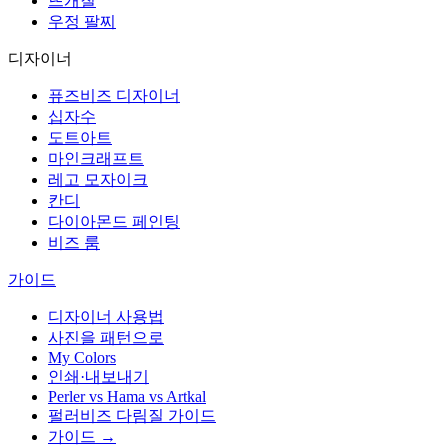
뜨개질
우정 팔찌
디자이너
퓨즈비즈 디자이너
십자수
도트아트
마인크래프트
레고 모자이크
칸디
다이아몬드 페인팅
비즈 룸
가이드
디자이너 사용법
사진을 패턴으로
My Colors
인쇄·내보내기
Perler vs Hama vs Artkal
펄러비즈 다림질 가이드
가이드 →