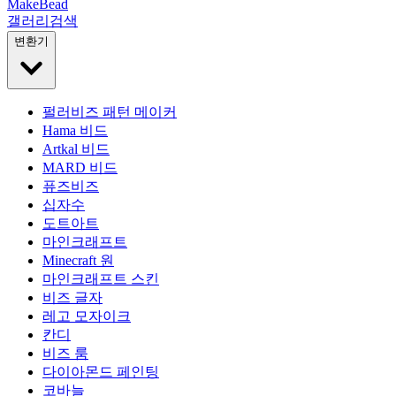
MakeBead
갤러리
검색
변환기
펄러비즈 패턴 메이커
Hama 비드
Artkal 비드
MARD 비드
퓨즈비즈
십자수
도트아트
마인크래프트
Minecraft 원
마인크래프트 스킨
비즈 글자
레고 모자이크
칸디
비즈 룸
다이아몬드 페인팅
코바늘