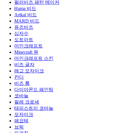
펄러비즈 패턴 메이커
Hama 비드
Artkal 비드
MARD 비드
퓨즈비즈
십자수
도트아트
마인크래프트
Minecraft 원
마인크래프트 스킨
비즈 글자
레고 모자이크
칸디
비즈 룸
다이아몬드 페인팅
코바늘
필레 크로셰
태피스트리 코바늘
모자이크
페요테
브릭