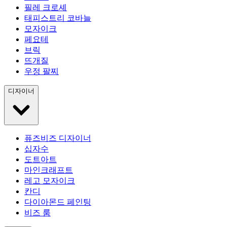
필레 크로셰
태피스트리 코바늘
모자이크
페요테
브릭
뜨개질
우정 팔찌
디자이너
퓨즈비즈 디자이너
십자수
도트아트
마인크래프트
레고 모자이크
칸디
다이아몬드 페인팅
비즈 룸