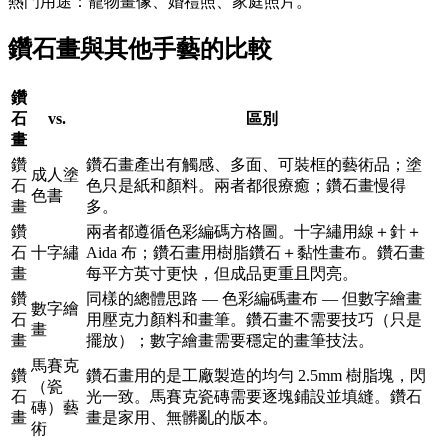
熱門用途：寵物畫像、婚禮照、家庭照片。
鑽石畫與其他手藝的比較
鑽
石
vs.
區別
畫
鑽
鑽石畫產出有觸感、多面、可裝框的藝術品；塗
成人塗
石
色只是紙和顏料。兩者都很療癒；鑽石畫慢得
色書
畫
多。
鑽
兩者都遵循色彩編碼方格圖。十字繡用線＋針＋
石
十字繡
Aida 布；鑽石畫用樹脂鑽石＋黏性畫布。鑽石畫
畫
每平方英寸更快，但成品更重且閃亮。
鑽
同樣的總體思路 — 色彩編碼畫布 — 但數字繪畫
數字繪
石
用壓克力顏料和畫筆。鑽石畫不需要技巧（只是
畫
畫
擺放）；數字繪畫需要穩定的畫筆技法。
馬賽克
鑽
鑽石畫用的是工廠製造的均勻 2.5mm 樹脂塊，閃
（瓷
石
光一致。馬賽克瓷磚需要逐塊鋪設並填縫。鑽石
磚）藝
畫
畫是家用、無髒亂的版本。
術