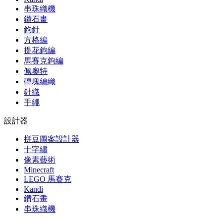
串珠織機
鑽石畫
鉤針
方格編
提花鉤編
馬賽克鉤編
佩奧特
磚塊編織
針織
手繩
設計器
拼豆圖案設計器
十字繡
像素藝術
Minecraft
LEGO 馬賽克
Kandi
鑽石畫
串珠織機