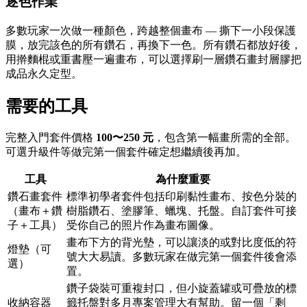
逐色作業
多數玩家一次做一種顏色，跨越整個畫布 — 撕下一小段保護
膜，放完該色的所有鑽石，再換下一色。所有鑽石都放好後，
用擀麵棍或重書壓一遍畫布，可以選擇刷一層鑽石畫封層膠把
成品永久定型。
需要的工具
完整入門套件價格
100〜250 元
，包含第一幅畫所需的全部。
可選升級件等做完第一個套件確定想繼續後再加。
工具
為什麼重要
鑽石畫套件
標準初學者套件包括印刷黏性畫布、按色分裝的
（畫布＋鑽
樹脂鑽石、塗膠筆、蠟塊、托盤。自訂套件可接
子＋工具）
受你自己的照片作為畫布圖像。
畫布下方的背光墊，可以讓淡的或對比度低的符
燈墊（可
號大大易讀。多數玩家在做完第一個套件後會添
選）
置。
鑽子袋裝可重複封口，但小旋蓋罐或可疊放的標
收納容器
籤托盤對多月專案管理大有幫助。留一個「剩