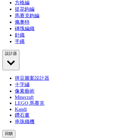
方格編
提花鉤編
馬賽克鉤編
佩奧特
磚塊編織
針織
手繩
設計器
拼豆圖案設計器
十字繡
像素藝術
Minecraft
LEGO 馬賽克
Kandi
鑽石畫
串珠織機
回饋