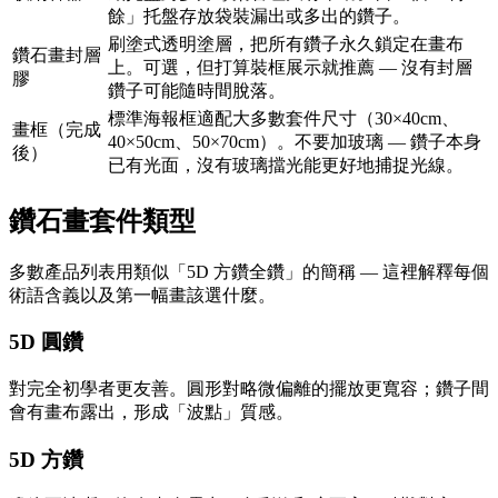
餘」托盤存放袋裝漏出或多出的鑽子。
刷塗式透明塗層，把所有鑽子永久鎖定在畫布
鑽石畫封層
上。可選，但打算裝框展示就推薦 — 沒有封層
膠
鑽子可能隨時間脫落。
標準海報框適配大多數套件尺寸（30×40cm、
畫框（完成
40×50cm、50×70cm）。不要加玻璃 — 鑽子本身
後）
已有光面，沒有玻璃擋光能更好地捕捉光線。
鑽石畫套件類型
多數產品列表用類似「5D 方鑽全鑽」的簡稱 — 這裡解釋每個
術語含義以及第一幅畫該選什麼。
5D 圓鑽
對完全初學者更友善。圓形對略微偏離的擺放更寬容；鑽子間
會有畫布露出，形成「波點」質感。
5D 方鑽