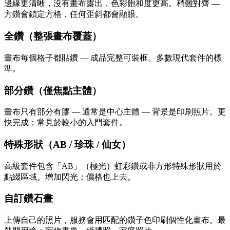
邊緣更清晰，沒有畫布露出，色彩飽和度更高。稍難對齊 —
方鑽會鎖定方格，任何歪斜都會顯眼。
全鑽（整張畫布覆蓋）
畫布每個格子都貼鑽 — 成品完整可裝框。多數現代套件的標
準。
部分鑽（僅焦點主體）
畫布只有部分有膠 — 通常是中心主體 — 背景是印刷照片。更
快完成；常見於較小的入門套件。
特殊形狀（AB / 珍珠 / 仙女）
高級套件包含「AB」（極光）虹彩鑽或非方形特殊形狀用於
點綴區域。增加閃光；價格也上去。
自訂鑽石畫
上傳自己的照片，服務會用匹配的鑽子色印刷個性化畫布。最