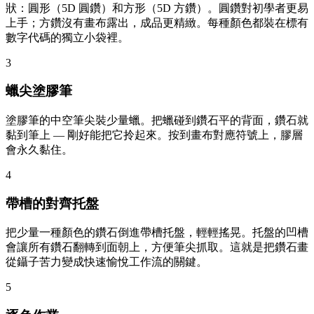
狀：圓形（5D 圓鑽）和方形（5D 方鑽）。圓鑽對初學者更易
上手；方鑽沒有畫布露出，成品更精緻。每種顏色都裝在標有
數字代碼的獨立小袋裡。
3
蠟尖塗膠筆
塗膠筆的中空筆尖裝少量蠟。把蠟碰到鑽石平的背面，鑽石就
黏到筆上 — 剛好能把它拎起來。按到畫布對應符號上，膠層
會永久黏住。
4
帶槽的對齊托盤
把少量一種顏色的鑽石倒進帶槽托盤，輕輕搖晃。托盤的凹槽
會讓所有鑽石翻轉到面朝上，方便筆尖抓取。這就是把鑽石畫
從鑷子苦力變成快速愉悅工作流的關鍵。
5