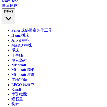
MakeBead
圖庫
搜尋
轉換器
Perler 珠飾圖案製作工具
Hama 拼珠
Artkal 拼珠
MARD 拼珠
燙珠
十字繡
像素藝術
Minecraft
Minecraft 圓形
Minecraft 皮膚
串珠字母
LEGO 馬賽克
Kandi
串珠織機
鑽石畫
鉤針