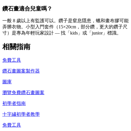
鑽石畫適合兒童嗎？
一般 8 歲以上有監護可以。鑽子是窒息隱患，蠟和畫布膠可能
弄髒衣物。小型入門套件（15×20cm，部分鑽，更大的鑽子尺
寸）是專為年輕玩家設計 — 找「kids」或「junior」標識。
相關指南
免費工具
鑽石畫圖案製作器
圖庫
瀏覽免費鑽石畫圖案
初學者指南
十字繡初學者教學
免費工具