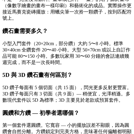
（像數字繪畫的畫布一樣印刷）和藝術化的成品。實際操作更
接近馬賽克瓷磚擺放：用蠟尖筆一次拎一顆鑽子，按到匹配符
號上。
鑽石畫需要多久？
小型入門套件（20×20cm，部分鑽）大約 5〜8 小時。標準
30×40cm 全鑽套件 20〜40 小時。大型 50×70cm 或以上自訂作
品可能 80〜150 小時。多數玩家用 30〜60 分鐘的會話連續幾
週完成，而不是一次長時間。
5D 與 3D 鑽石畫有何區別？
5D 鑽子每面有 5 個切面（共 15 面），閃光更多反射更豐富。
3D 鑽子每面只有 3 切面（共 9 面）— 稍便宜，光澤稍遜。多
數現代套件以 5D 為標準；3D 主要見於老款或預算套件。
圓鑽和方鑽 — 初學者選哪個？
第一個套件選圓鑽。它寬容 — 小的擺放誤差不顯眼，因為圓
鑽會自然分離。方鑽鎖定到完美方格，意味著任何偏離都明顯