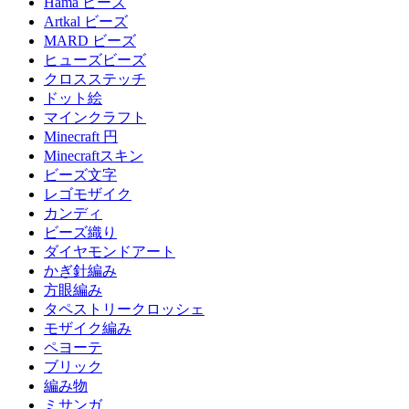
Hama ビーズ
Artkal ビーズ
MARD ビーズ
ヒューズビーズ
クロスステッチ
ドット絵
マインクラフト
Minecraft 円
Minecraftスキン
ビーズ文字
レゴモザイク
カンディ
ビーズ織り
ダイヤモンドアート
かぎ針編み
方眼編み
タペストリークロッシェ
モザイク編み
ペヨーテ
ブリック
編み物
ミサンガ