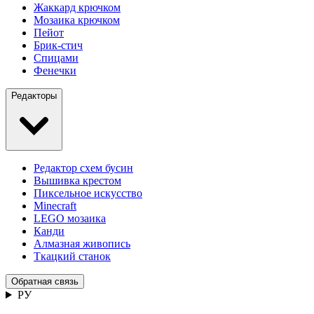
Жаккард крючком
Мозаика крючком
Пейот
Брик-стич
Спицами
Фенечки
Редакторы
Редактор схем бусин
Вышивка крестом
Пиксельное искусство
Minecraft
LEGO мозаика
Канди
Алмазная живопись
Ткацкий станок
Обратная связь
РУ