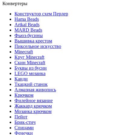
Конвертеры
Конструктор схем Перлер
Hama Beads
Artkal Beads
MARD Beads
Фьюз-бусины
Вышивка крестом
Пиксельное искусство
Minecraft
Круг Minecraft
Скин Minecraft
Буквы из бусин
LEGO мозаика
Канди
Ткацкий станок
Алмазная живопись
Крючком
Филейное вязание
Жаккард крючком
Мозаика крючком
Пейот
Брик-стич
Спицами
Фенечки