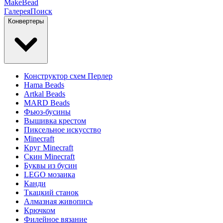
MakeBead
Галерея
Поиск
Конвертеры
Конструктор схем Перлер
Hama Beads
Artkal Beads
MARD Beads
Фьюз-бусины
Вышивка крестом
Пиксельное искусство
Minecraft
Круг Minecraft
Скин Minecraft
Буквы из бусин
LEGO мозаика
Канди
Ткацкий станок
Алмазная живопись
Крючком
Филейное вязание