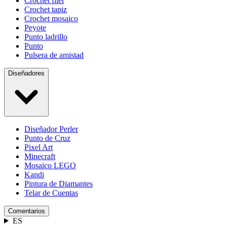
Crochet filet
Crochet tapiz
Crochet mosaico
Peyote
Punto ladrillo
Punto
Pulsera de amistad
Diseñadores
Diseñador Perler
Punto de Cruz
Pixel Art
Minecraft
Mosaico LEGO
Kandi
Pintura de Diamantes
Telar de Cuentas
Comentarios
ES