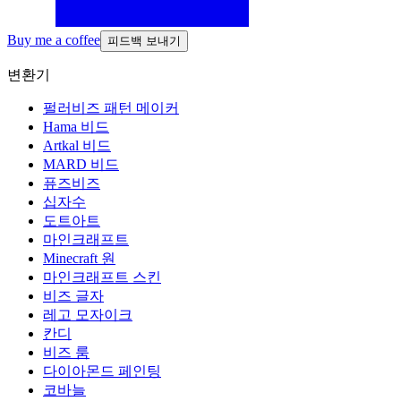
Buy me a coffee
피드백 보내기
변환기
펄러비즈 패턴 메이커
Hama 비드
Artkal 비드
MARD 비드
퓨즈비즈
십자수
도트아트
마인크래프트
Minecraft 원
마인크래프트 스킨
비즈 글자
레고 모자이크
칸디
비즈 룸
다이아몬드 페인팅
코바늘