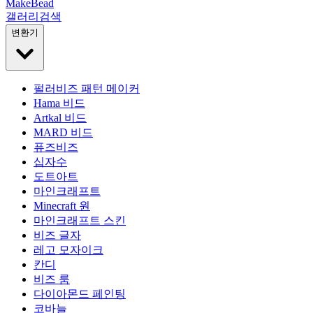
MakeBead
갤러리
검색
변환기
펄러비즈 패턴 메이커
Hama 비드
Artkal 비드
MARD 비드
퓨즈비즈
십자수
도트아트
마인크래프트
Minecraft 원
마인크래프트 스킨
비즈 글자
레고 모자이크
칸디
비즈 룸
다이아몬드 페인팅
코바늘