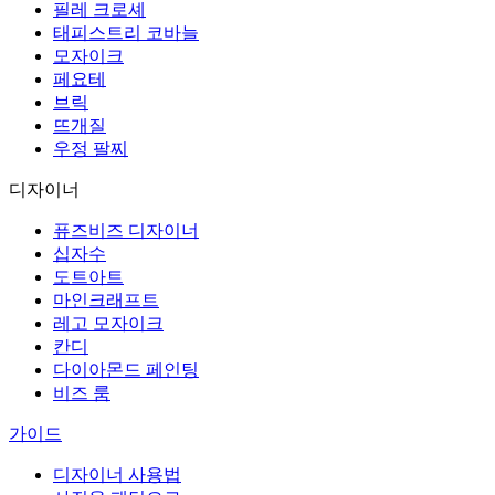
필레 크로셰
태피스트리 코바늘
모자이크
페요테
브릭
뜨개질
우정 팔찌
디자이너
퓨즈비즈 디자이너
십자수
도트아트
마인크래프트
레고 모자이크
칸디
다이아몬드 페인팅
비즈 룸
가이드
디자이너 사용법