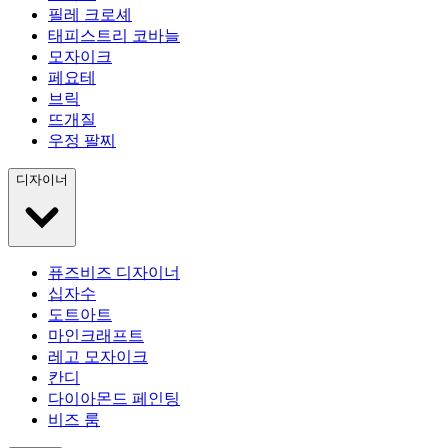
필레 크로셰
태피스트리 코바늘
모자이크
페요테
브릭
뜨개질
우정 팔찌
디자이너
퓨즈비즈 디자이너
십자수
도트아트
마인크래프트
레고 모자이크
칸디
다이아몬드 페인팅
비즈 룸