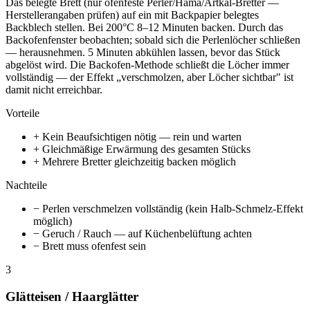
Das belegte Brett (nur ofenfeste Perler/Hama/Artkal-Bretter —
Herstellerangaben prüfen) auf ein mit Backpapier belegtes
Backblech stellen. Bei 200°C 8–12 Minuten backen. Durch das
Backofenfenster beobachten; sobald sich die Perlenlöcher schließen
— herausnehmen. 5 Minuten abkühlen lassen, bevor das Stück
abgelöst wird. Die Backofen-Methode schließt die Löcher immer
vollständig — der Effekt „verschmolzen, aber Löcher sichtbar" ist
damit nicht erreichbar.
Vorteile
+ Kein Beaufsichtigen nötig — rein und warten
+ Gleichmäßige Erwärmung des gesamten Stücks
+ Mehrere Bretter gleichzeitig backen möglich
Nachteile
− Perlen verschmelzen vollständig (kein Halb-Schmelz-Effekt
möglich)
− Geruch / Rauch — auf Küchenbelüftung achten
− Brett muss ofenfest sein
3
Glätteisen / Haarglätter