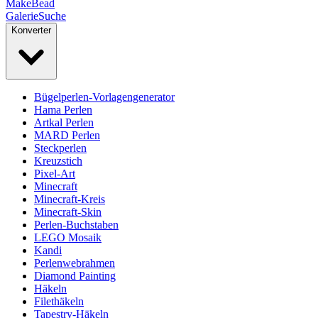
MakeBead
Galerie
Suche
Konverter
Bügelperlen-Vorlagengenerator
Hama Perlen
Artkal Perlen
MARD Perlen
Steckperlen
Kreuzstich
Pixel-Art
Minecraft
Minecraft-Kreis
Minecraft-Skin
Perlen-Buchstaben
LEGO Mosaik
Kandi
Perlenwebrahmen
Diamond Painting
Häkeln
Filethäkeln
Tapestry-Häkeln