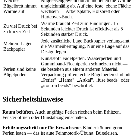
Weiches
Bügeleisengewicht durch und leiten die Wärme
Bügelbrett nimmt
ungleichmäßig ab. Auf eine feste, ebene Fläche
Wärme auf
wechseln — Arbeitsplatte, Holzbrett oder
Hartcover-Buch.
Wärme braucht Zeit zum Eindringen. 15
Zu viel Druck bei
Sekunden leichter Druck ist effektiver als 5
zu kurzer Zeit
Sekunden starker Druck.
Jede zusätzliche Lage Backpapier verlangsamt
Mehrere Lagen
die Wärmeübertragung. Nur eine Lage auf das
Backpapier
Design legen.
Kunststoff-Fädelperlen, Wasserperlen und
Gummiband-Flechtperlen schmelzen nicht —
Perlen sind keine
sie bestehen aus einem anderen Material.
Bügelperlen
Verpackung prüfen; echte Bügelperlen sind mit
„Perler", „Hama", „Artkal", „fuse beads" oder
„iron-on beads" beschriftet.
Sicherheitshinweise
Raum belüften.
Auch ungiftige Perlen riechen beim Erhitzen.
Fenster öffnen oder Dunstabzug einschalten.
Erhitzungsschritt nur für Erwachsene.
Kinder können gerne
Perlen legen — das ist gute Feinmotorik-Übung. Bügeleisen,