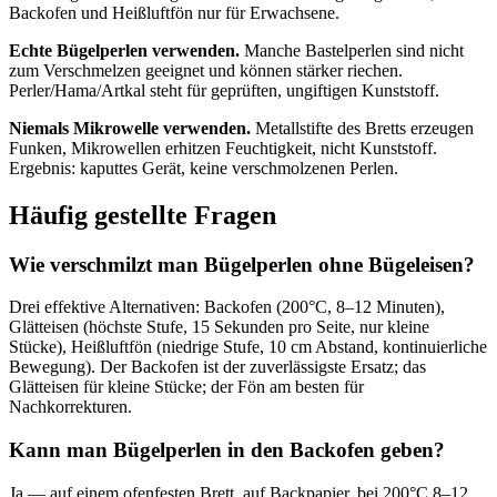
Backofen und Heißluftfön nur für Erwachsene.
Echte Bügelperlen verwenden.
Manche Bastelperlen sind nicht
zum Verschmelzen geeignet und können stärker riechen.
Perler/Hama/Artkal steht für geprüften, ungiftigen Kunststoff.
Niemals Mikrowelle verwenden.
Metallstifte des Bretts erzeugen
Funken, Mikrowellen erhitzen Feuchtigkeit, nicht Kunststoff.
Ergebnis: kaputtes Gerät, keine verschmolzenen Perlen.
Häufig gestellte Fragen
Wie verschmilzt man Bügelperlen ohne Bügeleisen?
Drei effektive Alternativen: Backofen (200°C, 8–12 Minuten),
Glätteisen (höchste Stufe, 15 Sekunden pro Seite, nur kleine
Stücke), Heißluftfön (niedrige Stufe, 10 cm Abstand, kontinuierliche
Bewegung). Der Backofen ist der zuverlässigste Ersatz; das
Glätteisen für kleine Stücke; der Fön am besten für
Nachkorrekturen.
Kann man Bügelperlen in den Backofen geben?
Ja — auf einem ofenfesten Brett, auf Backpapier, bei 200°C 8–12