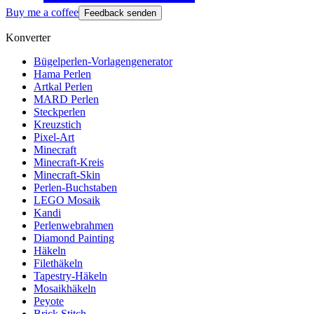
Buy me a coffee
Feedback senden
Konverter
Bügelperlen-Vorlagengenerator
Hama Perlen
Artkal Perlen
MARD Perlen
Steckperlen
Kreuzstich
Pixel-Art
Minecraft
Minecraft-Kreis
Minecraft-Skin
Perlen-Buchstaben
LEGO Mosaik
Kandi
Perlenwebrahmen
Diamond Painting
Häkeln
Filethäkeln
Tapestry-Häkeln
Mosaikhäkeln
Peyote
Brick Stitch