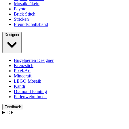
Mosaikhäkeln
Peyote
Brick Stitch
Stricken
Freundschaftsband
Designer
Bügelperlen Designer
Kreuzstich
Pixel-Art
Minecraft
LEGO Mosaik
Kandi
Diamond Painting
Perlenwebrahmen
Feedback
DE