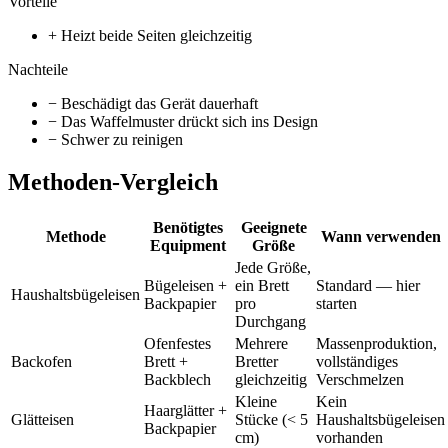
Vorteile
+ Heizt beide Seiten gleichzeitig
Nachteile
− Beschädigt das Gerät dauerhaft
− Das Waffelmuster drückt sich ins Design
− Schwer zu reinigen
Methoden-Vergleich
Benötigtes
Geeignete
Methode
Wann verwenden
Equipment
Größe
Jede Größe,
Bügeleisen +
ein Brett
Standard — hier
Haushaltsbügeleisen
Backpapier
pro
starten
Durchgang
Ofenfestes
Mehrere
Massenproduktion,
Backofen
Brett +
Bretter
vollständiges
Backblech
gleichzeitig
Verschmelzen
Kleine
Kein
Haarglätter +
Glätteisen
Stücke (< 5
Haushaltsbügeleisen
Backpapier
cm)
vorhanden