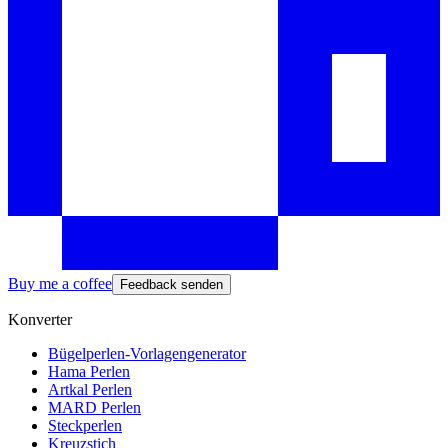
Buy me a coffee
Feedback senden
Konverter
Bügelperlen-Vorlagengenerator
Hama Perlen
Artkal Perlen
MARD Perlen
Steckperlen
Kreuzstich