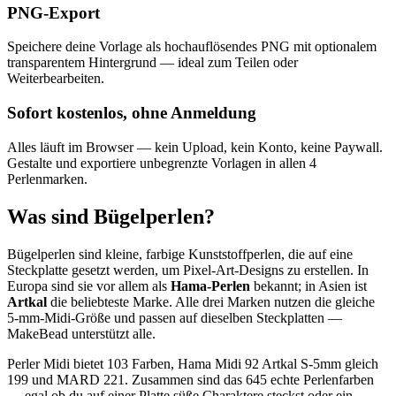
PNG-Export
Speichere deine Vorlage als hochauflösendes PNG mit optionalem
transparentem Hintergrund — ideal zum Teilen oder
Weiterbearbeiten.
Sofort kostenlos, ohne Anmeldung
Alles läuft im Browser — kein Upload, kein Konto, keine Paywall.
Gestalte und exportiere unbegrenzte Vorlagen in allen 4
Perlenmarken.
Was sind Bügelperlen?
Bügelperlen sind kleine, farbige Kunststoffperlen, die auf eine
Steckplatte gesetzt werden, um Pixel-Art-Designs zu erstellen. In
Europa sind sie vor allem als
Hama-Perlen
bekannt; in Asien ist
Artkal
die beliebteste Marke. Alle drei Marken nutzen die gleiche
5-mm-Midi-Größe und passen auf dieselben Steckplatten —
MakeBead unterstützt alle.
Perler Midi bietet 103 Farben, Hama Midi 92 Artkal S-5mm gleich
199 und MARD 221. Zusammen sind das 645 echte Perlenfarben
— egal ob du auf einer Platte süße Charaktere steckst oder ein