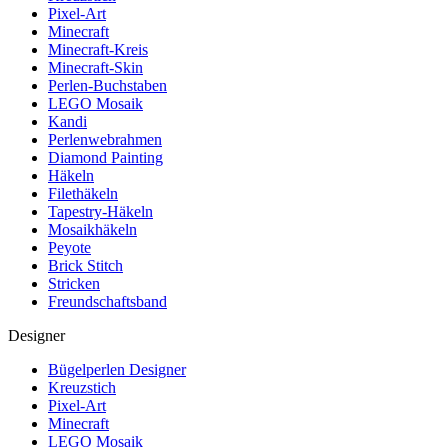
Pixel-Art
Minecraft
Minecraft-Kreis
Minecraft-Skin
Perlen-Buchstaben
LEGO Mosaik
Kandi
Perlenwebrahmen
Diamond Painting
Häkeln
Filethäkeln
Tapestry-Häkeln
Mosaikhäkeln
Peyote
Brick Stitch
Stricken
Freundschaftsband
Designer
Bügelperlen Designer
Kreuzstich
Pixel-Art
Minecraft
LEGO Mosaik