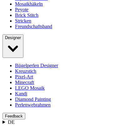
Mosaikhäkeln
Peyote
Brick Stitch
Stricken
Freundschaftsband
Designer
Bügelperlen Designer
Kreuzstich
Pixel-Art
Minecraft
LEGO Mosaik
Kandi
Diamond Painting
Perlenwebrahmen
Feedback
DE