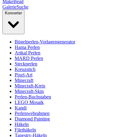
MakeBead
Galerie
Suche
Konverter
Bügelperlen-Vorlagengenerator
Hama Perlen
Artkal Perlen
MARD Perlen
Steckperlen
Kreuzstich
Pixel-Art
Minecraft
Minecraft-Kreis
Minecraft-Skin
Perlen-Buchstaben
LEGO Mosaik
Kandi
Perlenwebrahmen
Diamond Painting
Häkeln
Filethäkeln
Tapestry-Häkeln