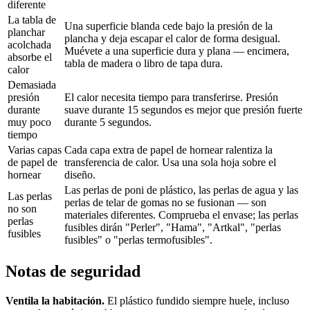
diferente
La tabla de
Una superficie blanda cede bajo la presión de la
planchar
plancha y deja escapar el calor de forma desigual.
acolchada
Muévete a una superficie dura y plana — encimera,
absorbe el
tabla de madera o libro de tapa dura.
calor
Demasiada
presión
El calor necesita tiempo para transferirse. Presión
durante
suave durante 15 segundos es mejor que presión fuerte
muy poco
durante 5 segundos.
tiempo
Varias capas
Cada capa extra de papel de hornear ralentiza la
de papel de
transferencia de calor. Usa una sola hoja sobre el
hornear
diseño.
Las perlas de poni de plástico, las perlas de agua y las
Las perlas
perlas de telar de gomas no se fusionan — son
no son
materiales diferentes. Comprueba el envase; las perlas
perlas
fusibles dirán "Perler", "Hama", "Artkal", "perlas
fusibles
fusibles" o "perlas termofusibles".
Notas de seguridad
Ventila la habitación.
El plástico fundido siempre huele, incluso