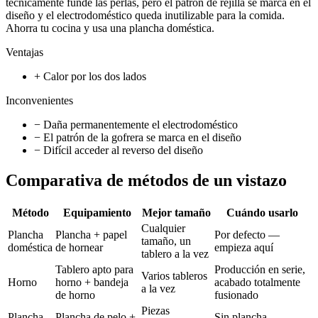
técnicamente funde las perlas, pero el patrón de rejilla se marca en el
diseño y el electrodoméstico queda inutilizable para la comida.
Ahorra tu cocina y usa una plancha doméstica.
Ventajas
+ Calor por los dos lados
Inconvenientes
− Daña permanentemente el electrodoméstico
− El patrón de la gofrera se marca en el diseño
− Difícil acceder al reverso del diseño
Comparativa de métodos de un vistazo
Método
Equipamiento
Mejor tamaño
Cuándo usarlo
Cualquier
Plancha
Plancha + papel
Por defecto —
tamaño, un
doméstica
de hornear
empieza aquí
tablero a la vez
Tablero apto para
Producción en serie,
Varios tableros
Horno
horno + bandeja
acabado totalmente
a la vez
de horno
fusionado
Piezas
Plancha
Plancha de pelo +
Sin plancha