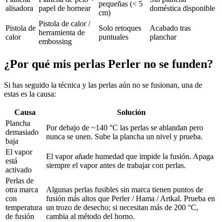
pequeñas (< 5
alisadora
papel de hornear
doméstica disponible
cm)
Pistola de calor /
Pistola de
Solo retoques
Acabado tras
herramienta de
calor
puntuales
planchar
embossing
¿Por qué mis perlas Perler no se funden?
Si has seguido la técnica y las perlas aún no se fusionan, una de
estas es la causa:
Causa
Solución
Plancha
Por debajo de ~140 °C las perlas se ablandan pero
demasiado
nunca se unen. Sube la plancha un nivel y prueba.
baja
El vapor
El vapor añade humedad que impide la fusión. Apaga
está
siempre el vapor antes de trabajar con perlas.
activado
Perlas de
otra marca
Algunas perlas fusibles sin marca tienen puntos de
con
fusión más altos que Perler / Hama / Artkal. Prueba en
temperatura
un trozo de desecho; si necesitan más de 200 °C,
de fusión
cambia al método del horno.