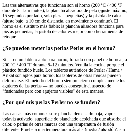
Las tres alternativas que funcionan son el horno (200 °C / 400 °F
durante 8–12 minutos), la plancha alisadora de pelo (ajuste máximo,
15 segundos por lado, solo piezas pequeñas) y la pistola de calor
(ajuste bajo, a 10 cm de distancia, en movimiento continuo). El
horno es el sustituto más fiable; la plancha alisadora funciona para
piezas pequeñas; la pistola de calor es mejor como herramienta de
retoque.
¿Se pueden meter las perlas Perler en el horno?
Sí — en un tablero apto para horno, forrado con papel de hornear, a
200 °C / 400 °F durante 8–12 minutos. Ventila la cocina porque el
plástico fundido huele. Los tableros auténticos de Perler / Hama /
Artkal son aptos para horno; los tableros de otras marcas pueden
deformarse. El método del horno siempre cierra completamente los
agujeros de las perlas — no puedes conseguir el aspecto de
"fusionadas pero con agujeros visibles" de esta manera.
¿Por qué mis perlas Perler no se funden?
Las causas más comunes son: plancha demasiado baja, vapor
todavía activado, superficie de planchado acolchada que absorbe el
calor, o perlas de otras marcas con una temperatura de fusión
diferente. Prueba a una temperatura más alta (media / algodón), sin