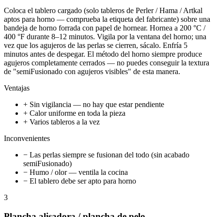
Coloca el tablero cargado (solo tableros de Perler / Hama / Artkal
aptos para horno — comprueba la etiqueta del fabricante) sobre una
bandeja de horno forrada con papel de hornear. Hornea a 200 °C /
400 °F durante 8–12 minutos. Vigila por la ventana del horno; una
vez que los agujeros de las perlas se cierren, sácalo. Enfría 5
minutos antes de despegar. El método del horno siempre produce
agujeros completamente cerrados — no puedes conseguir la textura
de "semiFusionado con agujeros visibles" de esta manera.
Ventajas
+ Sin vigilancia — no hay que estar pendiente
+ Calor uniforme en toda la pieza
+ Varios tableros a la vez
Inconvenientes
− Las perlas siempre se fusionan del todo (sin acabado
semiFusionado)
− Humo / olor — ventila la cocina
− El tablero debe ser apto para horno
3
Plancha alisadora / plancha de pelo