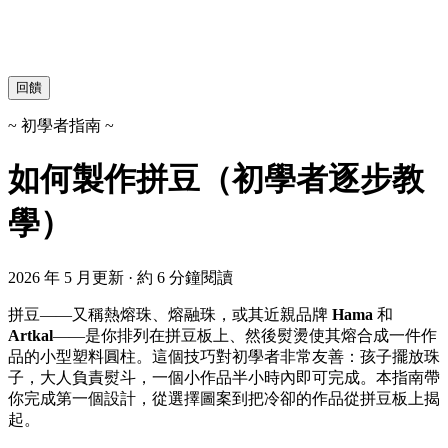
回饋
~ 初學者指南 ~
如何製作拼豆（初學者逐步教
學）
2026 年 5 月更新 · 約 6 分鐘閱讀
拼豆——又稱熱熔珠、熔融珠，或其近親品牌
Hama
和
Artkal
——是你排列在拼豆板上、然後熨燙使其熔合成一件作
品的小型塑料圓柱。這個技巧對初學者非常友善：孩子擺放珠
子，大人負責熨斗，一個小作品半小時內即可完成。本指南帶
你完成第一個設計，從選擇圖案到把冷卻的作品從拼豆板上揭
起。