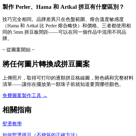
製作 Perler、Hama 和 Artkal 拼豆有什麼區別？
技巧完全相同。品牌差異只在色盤範圍、熔合溫度敏感度
（Hama 和 Artkal 比 Perler 熔合略快）和價格。三者都使用相
同的 5mm 拼豆板間距——可以在同一個作品中混用不同品
牌。
~ 從圖案開始 ~
將任何圖片轉換成拼豆圖案
上傳照片，取得可打印的逐顆拼豆格線圖，附色碼和完整材料
清單——讓你在擺放第一顆珠子前就知道要買哪些顏色。
免費圖案製作工具 →
相關指南
熨燙教學
如何熨燙拼豆（不烧坏的正確方法）