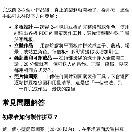
完成前 2–3 個小作品後，真正的樂趣就開始了。從那裡，這個
手藝可以往以下方向發展：
多板設計
— 跨越 2–4 塊拼豆板的完整海報或角色。使用
能匯出各板 PDF 的圖案製作工具，讓你清楚哪些珠子屬
於哪塊板。
立體作品
— 用熱熔膠將平面板件拼裝成盒子、蘑菇、場
景，或站立角色。每個板件多熨燙幾秒以增加剛性。
鑰匙圈和可穿戴品
— 在頂部邊緣的珠子穿入金屬開口
環，20 分鐘就有一個可送人的吊飾。耳環、磁鐵、髮夾
都用相同方式製作。
照片轉圖案
— 上傳任何圖片到圖案製作工具，它會返回
逐顆拼豆格線圖和用量清單。這是從「一個想法」到
「一件完成作品」最快的路徑。
常見問題解答
初學者如何製作拼豆？
選一個小型簡單圖案（20×20 以內），在平坦表面設置拼豆