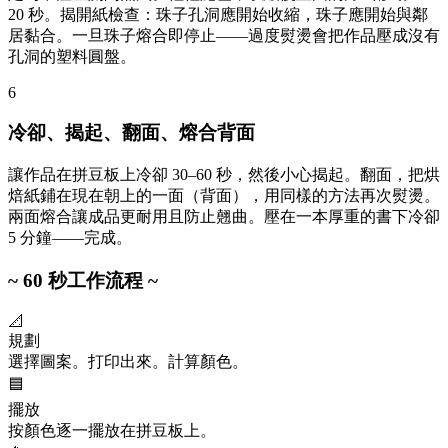
20 秒。揭開紙檢查：珠子孔洞應開始收縮，珠子應開始與鄰
居黏合。一旦珠子熔合即停止——過度熨燙會把作品壓成沒有
孔洞的塑料圓盤。
6
冷卻、揭起、翻面、熔合背面
讓作品在拼豆板上冷卻 30–60 秒，然後小心揭起。翻面，把烘
焙紙鋪在現在朝上的一面（背面），用同樣的方法再次熨燙。
兩面熔合讓成品更耐用且防止翹曲。壓在一本厚重的書下冷卻
5 分鐘——完成。
~ 60 秒工作流程 ~
📐
規劃
選擇圖案。打印出來。計算顏色。
🟦
擺放
按顏色逐一擺放在拼豆板上。