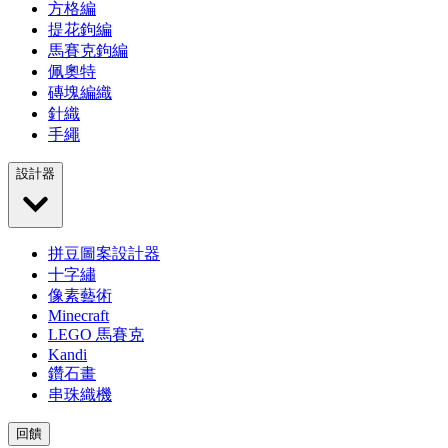
方格編
提花鉤編
馬賽克鉤編
佩奧特
磚塊編織
針織
手繩
設計器
拼豆圖案設計器
十字繡
像素藝術
Minecraft
LEGO 馬賽克
Kandi
鑽石畫
串珠織機
回饋