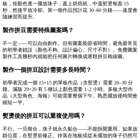
板，按顏色逐一擺放珠子，蓋上烘焙紙，中溫熨燙每面 15
秒，然後平放冷卻。第一個作品預計花 30–60 分鐘——速度會
隨練習而提升。
製作拼豆需要特殊圖案嗎？
不一定——可以自由創作。但有圖案能節省時間，避免最常見
的初學者錯誤（顏色不夠、設計偏心、尺寸不對）。免費圖案
製作工具幾秒內就能把任何圖片轉換成逐顆拼豆格線圖。
製作一個拼豆設計需要多長時間？
初學者完成一個 15×15 的單板作品（含熨燙）需要 20–30 分
鐘。滿版 29×29 有 5 種以上顏色需要 1–2 小時。多板大型作
品（大型角色、海報）可能需要整個下午。熟悉擺放後時間會
縮短一半。
熨燙後的拼豆可以重複使用嗎？
不行。一旦熔合，珠子就永久黏合——不能拆開重用。如果放
錯位置，在熨燙前修正。掉落在地板或從未擺放的珠子仍然可