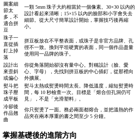
圖案細
一顆 5mm 珠子大約相當於一個像素。30×30 以內的
節太
設計看起來清晰；15×15 以內的臉部和小字會失去
多，不
細節。從大尺寸簡單設計開始，掌握技巧後再縮
適合拼
小。
豆
珠子一
拼豆板放在不平整表面，或珠子是非官方品牌、孔
直從插
徑不一致。換到平坦硬實的表面，同一個作品盡量
釘上掉
使用同一品牌的珠子。
落
設計出
你從角落開始卻沒有量中心。對稱設計（臉、愛
來歪斜
心、字母），先找到拼豆板的中心插釘，從那裡向
或偏心
外擴展。
熨斗把
熨斗太熱或熨燙時間太長。降低溫度，縮短熨燙時
珠子壓
間，每 10 秒檢查一次。目標是「熔合但孔洞仍可
成平板
見」，不是「光滑塑料」。
冷卻後
你只熨燙了一面。務必兩面都熔合，並把溫熱的作
作品翹
品夾在兩本厚重的書之間至少 5 分鐘。
曲
掌握基礎後的進階方向