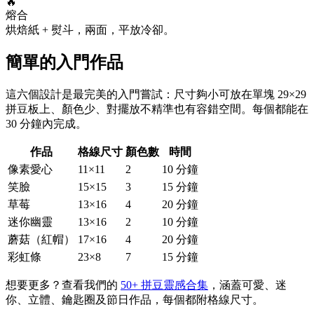
🔥
熔合
烘焙紙 + 熨斗，兩面，平放冷卻。
簡單的入門作品
這六個設計是最完美的入門嘗試：尺寸夠小可放在單塊 29×29
拼豆板上、顏色少、對擺放不精準也有容錯空間。每個都能在
30 分鐘內完成。
作品
格線尺寸
顏色數
時間
像素愛心
11×11
2
10 分鐘
笑臉
15×15
3
15 分鐘
草莓
13×16
4
20 分鐘
迷你幽靈
13×16
2
10 分鐘
蘑菇（紅帽）
17×16
4
20 分鐘
彩虹條
23×8
7
15 分鐘
想要更多？查看我們的
50+ 拼豆靈感合集
，涵蓋可愛、迷
你、立體、鑰匙圈及節日作品，每個都附格線尺寸。