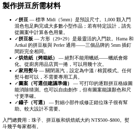
製作拼豆所需材料
✓
拼豆
— 標準 Midi（5mm）是預設尺寸。1,000 顆入門
混色包足夠完成大多數小型作品；若有特定設計，請先
從圖案中計算各色用量。
✓
拼豆板
— 方形（29×29）是最靈活的入門款。Hama 和
Artkal 的拼豆板與 Perler 通用——三個品牌的 5mm 插釘
間距完全相同。
✓
烘焙紙（烤箱紙）
— 絕對不能用蠟紙——蠟紙會熔
化。從廚房用品店買一捲，可以用幾十次。
✓
家用熨斗
— 關閉蒸汽，設定為中溫 / 棉質模式。任何
熨斗都可以，不需要專用工具。
✓
圖案（可選但建議準備）
— 可打印的逐顆拼豆格線圖
能消除猜測。也可以自由創作，但有圖案能讓顏色和尺
寸更準確。
✓
鑷子（可選）
— 對細小部件或修正錯位珠子很有幫
助。較大設計不需要。
入門總費用：珠子、拼豆板和烘焙紙大約 NT$500–$800。熨
斗幾乎每家都有。