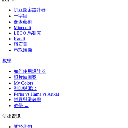
拼豆圖案設計器
十字繡
像素藝術
Minecraft
LEGO 馬賽克
Kandi
鑽石畫
串珠織機
教學
如何使用設計器
照片轉圖案
My Colors
列印與匯出
Perler vs Hama vs Artkal
拼豆熨燙教學
教學 →
法律資訊
關於我們