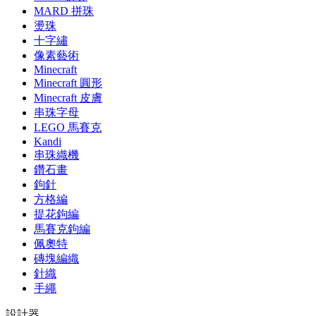
MARD 拼珠
燙珠
十字繡
像素藝術
Minecraft
Minecraft 圓形
Minecraft 皮膚
串珠字母
LEGO 馬賽克
Kandi
串珠織機
鑽石畫
鉤針
方格編
提花鉤編
馬賽克鉤編
佩奧特
磚塊編織
針織
手繩
設計器