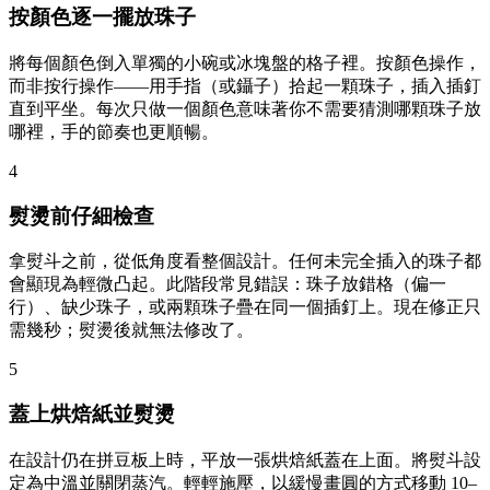
按顏色逐一擺放珠子
將每個顏色倒入單獨的小碗或冰塊盤的格子裡。按顏色操作，
而非按行操作——用手指（或鑷子）拾起一顆珠子，插入插釘
直到平坐。每次只做一個顏色意味著你不需要猜測哪顆珠子放
哪裡，手的節奏也更順暢。
4
熨燙前仔細檢查
拿熨斗之前，從低角度看整個設計。任何未完全插入的珠子都
會顯現為輕微凸起。此階段常見錯誤：珠子放錯格（偏一
行）、缺少珠子，或兩顆珠子疊在同一個插釘上。現在修正只
需幾秒；熨燙後就無法修改了。
5
蓋上烘焙紙並熨燙
在設計仍在拼豆板上時，平放一張烘焙紙蓋在上面。將熨斗設
定為中溫並關閉蒸汽。輕輕施壓，以緩慢畫圓的方式移動 10–