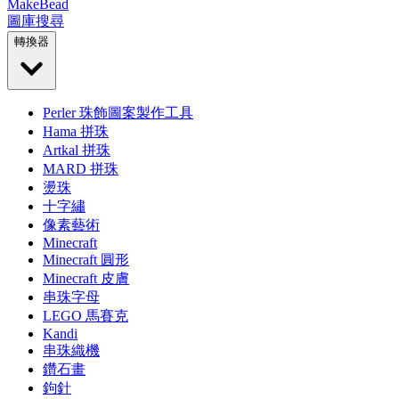
MakeBead
圖庫
搜尋
轉換器
Perler 珠飾圖案製作工具
Hama 拼珠
Artkal 拼珠
MARD 拼珠
燙珠
十字繡
像素藝術
Minecraft
Minecraft 圓形
Minecraft 皮膚
串珠字母
LEGO 馬賽克
Kandi
串珠織機
鑽石畫
鉤針