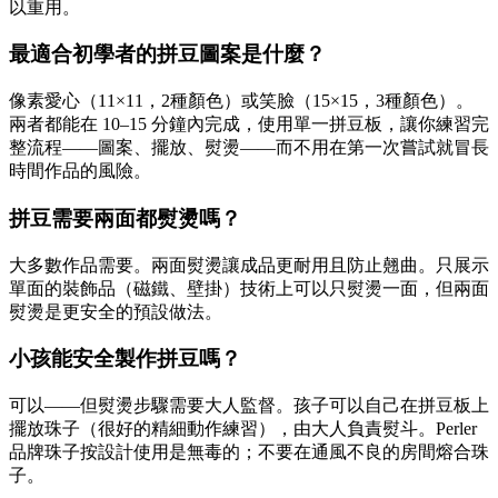
以重用。
最適合初學者的拼豆圖案是什麼？
像素愛心（11×11，2種顏色）或笑臉（15×15，3種顏色）。
兩者都能在 10–15 分鐘內完成，使用單一拼豆板，讓你練習完
整流程——圖案、擺放、熨燙——而不用在第一次嘗試就冒長
時間作品的風險。
拼豆需要兩面都熨燙嗎？
大多數作品需要。兩面熨燙讓成品更耐用且防止翹曲。只展示
單面的裝飾品（磁鐵、壁掛）技術上可以只熨燙一面，但兩面
熨燙是更安全的預設做法。
小孩能安全製作拼豆嗎？
可以——但熨燙步驟需要大人監督。孩子可以自己在拼豆板上
擺放珠子（很好的精細動作練習），由大人負責熨斗。Perler
品牌珠子按設計使用是無毒的；不要在通風不良的房間熔合珠
子。