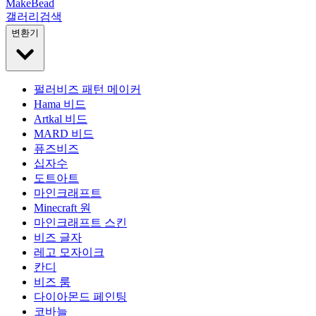
MakeBead
갤러리
검색
변환기
펄러비즈 패턴 메이커
Hama 비드
Artkal 비드
MARD 비드
퓨즈비즈
십자수
도트아트
마인크래프트
Minecraft 원
마인크래프트 스킨
비즈 글자
레고 모자이크
칸디
비즈 룸
다이아몬드 페인팅
코바늘