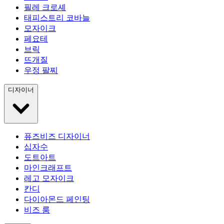
필레 크로셰
태피스트리 코바늘
모자이크
페요테
브릭
뜨개질
우정 팔찌
디자이너
퓨즈비즈 디자이너
십자수
도트아트
마인크래프트
레고 모자이크
칸디
다이아몬드 페인팅
비즈 룸