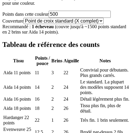
pour une couleur.
Points dans cette couleur
Couverture
Recommandé :
1 écheveau
(couvre jusqu'à ~1500 points standard
en 2 brins sur Aida 14 points).
Tableau de référence des counts
Points /
Tissu
Brins
Aiguille
Notes
pouce
Convivial pour débutants.
Aida 11 points
11
3
22
Plus grands carrés.
Le standard. La plupart
Aida 14 points
14
2
24
des modèles supposent 14
points.
Aida 16 points
16
2
24
Détail légèrement plus fin.
Tissu plus fin, plus de
Aida 18 points
18
2
26
détail.
Hardanger 22
22
1
26
Très fin. 1 brin seulement.
points
Evenweave 25
12.5
2
26
Brodé par-dessus 2 fils.