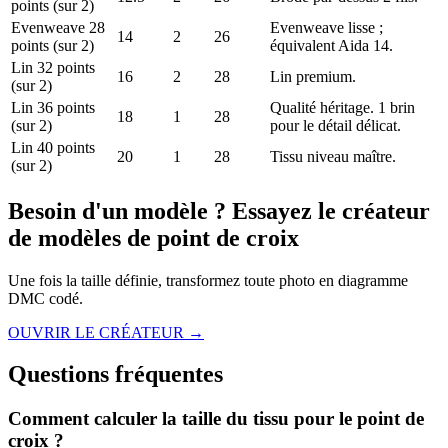
points (sur 2)
Evenweave 28
Evenweave lisse ;
14
2
26
points (sur 2)
équivalent Aida 14.
Lin 32 points
16
2
28
Lin premium.
(sur 2)
Lin 36 points
Qualité héritage. 1 brin
18
1
28
(sur 2)
pour le détail délicat.
Lin 40 points
20
1
28
Tissu niveau maître.
(sur 2)
Besoin d'un modèle ? Essayez le créateur
de modèles de point de croix
Une fois la taille définie, transformez toute photo en diagramme
DMC codé.
OUVRIR LE CRÉATEUR →
Questions fréquentes
Comment calculer la taille du tissu pour le point de
croix ?