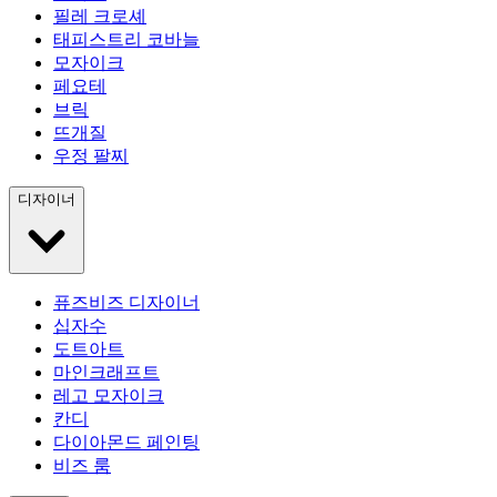
필레 크로셰
태피스트리 코바늘
모자이크
페요테
브릭
뜨개질
우정 팔찌
디자이너
퓨즈비즈 디자이너
십자수
도트아트
마인크래프트
레고 모자이크
칸디
다이아몬드 페인팅
비즈 룸