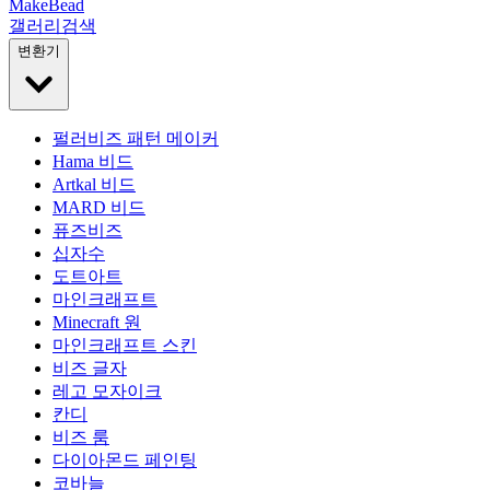
MakeBead
갤러리
검색
변환기
펄러비즈 패턴 메이커
Hama 비드
Artkal 비드
MARD 비드
퓨즈비즈
십자수
도트아트
마인크래프트
Minecraft 원
마인크래프트 스킨
비즈 글자
레고 모자이크
칸디
비즈 룸
다이아몬드 페인팅
코바늘