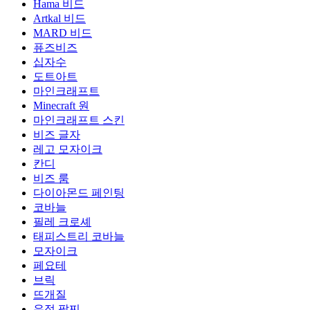
Hama 비드
Artkal 비드
MARD 비드
퓨즈비즈
십자수
도트아트
마인크래프트
Minecraft 원
마인크래프트 스킨
비즈 글자
레고 모자이크
칸디
비즈 룸
다이아몬드 페인팅
코바늘
필레 크로셰
태피스트리 코바늘
모자이크
페요테
브릭
뜨개질
우정 팔찌