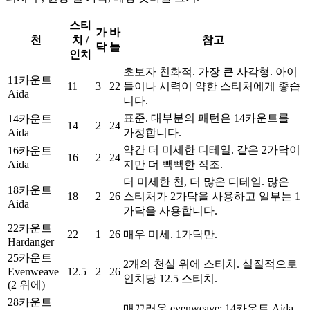
스티
가
바
천
치 /
참고
닥
늘
인치
초보자 친화적. 가장 큰 사각형. 아이
11카운트
11
3
22
들이나 시력이 약한 스티처에게 좋습
Aida
니다.
표준. 대부분의 패턴은 14카운트를
14카운트
14
2
24
Aida
가정합니다.
약간 더 미세한 디테일. 같은 2가닥이
16카운트
16
2
24
Aida
지만 더 빽빽한 직조.
더 미세한 천, 더 많은 디테일. 많은
18카운트
18
2
26
스티처가 2가닥을 사용하고 일부는 1
Aida
가닥을 사용합니다.
22카운트
22
1
26
매우 미세. 1가닥만.
Hardanger
25카운트
2개의 천실 위에 스티치. 실질적으로
Evenweave
12.5
2
26
인치당 12.5 스티치.
(2 위에)
28카운트
매끄러운 evenweave; 14카운트 Aida