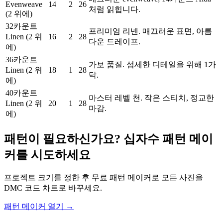
Evenweave
14
2
26
처럼 읽힙니다.
(2 위에)
32카운트
프리미엄 리넨. 매끄러운 표면, 아름
Linen (2 위
16
2
28
다운 드레이프.
에)
36카운트
가보 품질. 섬세한 디테일을 위해 1가
Linen (2 위
18
1
28
닥.
에)
40카운트
마스터 레벨 천. 작은 스티치, 정교한
Linen (2 위
20
1
28
마감.
에)
패턴이 필요하신가요? 십자수 패턴 메이
커를 시도하세요
프로젝트 크기를 정한 후 무료 패턴 메이커로 모든 사진을
DMC 코드 차트로 바꾸세요.
패턴 메이커 열기 →