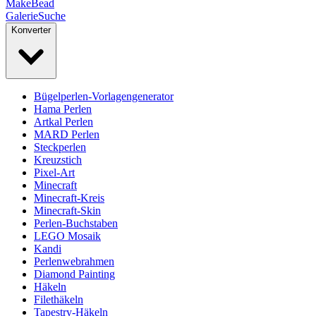
MakeBead
Galerie
Suche
Konverter
Bügelperlen-Vorlagengenerator
Hama Perlen
Artkal Perlen
MARD Perlen
Steckperlen
Kreuzstich
Pixel-Art
Minecraft
Minecraft-Kreis
Minecraft-Skin
Perlen-Buchstaben
LEGO Mosaik
Kandi
Perlenwebrahmen
Diamond Painting
Häkeln
Filethäkeln
Tapestry-Häkeln