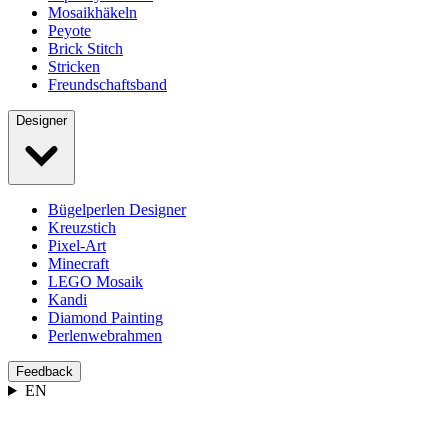
Mosaikhäkeln
Peyote
Brick Stitch
Stricken
Freundschaftsband
Designer
Bügelperlen Designer
Kreuzstich
Pixel-Art
Minecraft
LEGO Mosaik
Kandi
Diamond Painting
Perlenwebrahmen
Feedback
EN