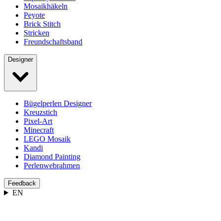
Mosaikhäkeln
Peyote
Brick Stitch
Stricken
Freundschaftsband
Designer
Bügelperlen Designer
Kreuzstich
Pixel-Art
Minecraft
LEGO Mosaik
Kandi
Diamond Painting
Perlenwebrahmen
Feedback
EN