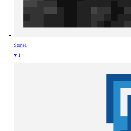
Stone1
♥ 1