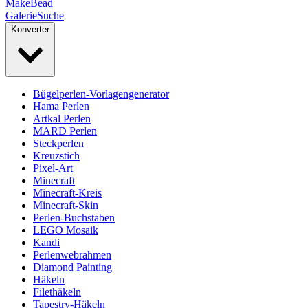
MakeBead
Galerie
Suche
Konverter
Bügelperlen-Vorlagengenerator
Hama Perlen
Artkal Perlen
MARD Perlen
Steckperlen
Kreuzstich
Pixel-Art
Minecraft
Minecraft-Kreis
Minecraft-Skin
Perlen-Buchstaben
LEGO Mosaik
Kandi
Perlenwebrahmen
Diamond Painting
Häkeln
Filethäkeln
Tapestry-Häkeln