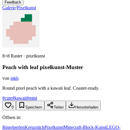
Feedback
Galerie
/
Pixelkunst
8×8 Raster · pixelkunst
Peach with leaf
pixelkunst-Muster
von
mkb
Round pixel peach with a kawaii leaf. Coaster-ready.
#cute
#kawaii
#mini
0
Speichern
Teilen
Herunterladen
Öffnen in:
Bügelperlen
Kreuzstich
Pixelkunst
Minecraft-Block-Kunst
LEGO-