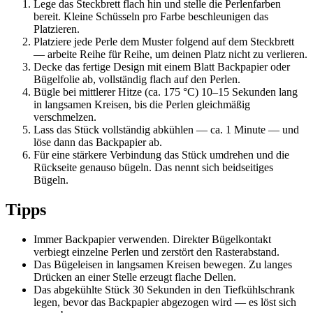
Lege das Steckbrett flach hin und stelle die Perlenfarben
bereit. Kleine Schüsseln pro Farbe beschleunigen das
Platzieren.
Platziere jede Perle dem Muster folgend auf dem Steckbrett
— arbeite Reihe für Reihe, um deinen Platz nicht zu verlieren.
Decke das fertige Design mit einem Blatt Backpapier oder
Bügelfolie ab, vollständig flach auf den Perlen.
Bügle bei mittlerer Hitze (ca. 175 °C) 10–15 Sekunden lang
in langsamen Kreisen, bis die Perlen gleichmäßig
verschmelzen.
Lass das Stück vollständig abkühlen — ca. 1 Minute — und
löse dann das Backpapier ab.
Für eine stärkere Verbindung das Stück umdrehen und die
Rückseite genauso bügeln. Das nennt sich beidseitiges
Bügeln.
Tipps
Immer Backpapier verwenden. Direkter Bügelkontakt
verbiegt einzelne Perlen und zerstört den Rasterabstand.
Das Bügeleisen in langsamen Kreisen bewegen. Zu langes
Drücken an einer Stelle erzeugt flache Dellen.
Das abgekühlte Stück 30 Sekunden in den Tiefkühlschrank
legen, bevor das Backpapier abgezogen wird — es löst sich