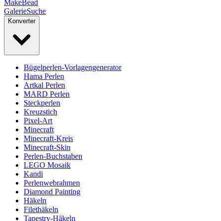
MakeBead
Galerie
Suche
Konverter
Bügelperlen-Vorlagengenerator
Hama Perlen
Artkal Perlen
MARD Perlen
Steckperlen
Kreuzstich
Pixel-Art
Minecraft
Minecraft-Kreis
Minecraft-Skin
Perlen-Buchstaben
LEGO Mosaik
Kandi
Perlenwebrahmen
Diamond Painting
Häkeln
Filethäkeln
Tapestry-Häkeln