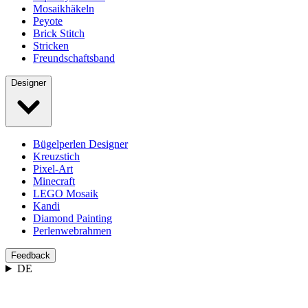
Mosaikhäkeln
Peyote
Brick Stitch
Stricken
Freundschaftsband
Designer
Bügelperlen Designer
Kreuzstich
Pixel-Art
Minecraft
LEGO Mosaik
Kandi
Diamond Painting
Perlenwebrahmen
Feedback
DE