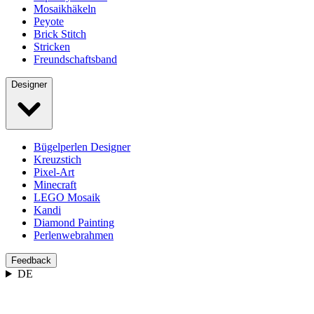
Mosaikhäkeln
Peyote
Brick Stitch
Stricken
Freundschaftsband
Designer
Bügelperlen Designer
Kreuzstich
Pixel-Art
Minecraft
LEGO Mosaik
Kandi
Diamond Painting
Perlenwebrahmen
Feedback
DE