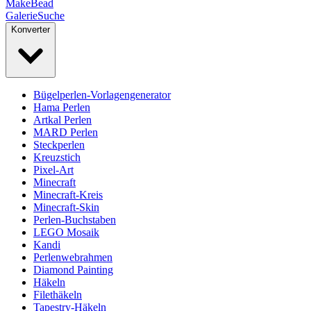
MakeBead
Galerie
Suche
Konverter
Bügelperlen-Vorlagengenerator
Hama Perlen
Artkal Perlen
MARD Perlen
Steckperlen
Kreuzstich
Pixel-Art
Minecraft
Minecraft-Kreis
Minecraft-Skin
Perlen-Buchstaben
LEGO Mosaik
Kandi
Perlenwebrahmen
Diamond Painting
Häkeln
Filethäkeln
Tapestry-Häkeln