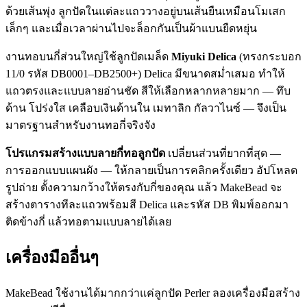
ด้วยเส้นพุ่ง ลูกปัดในแต่ละแถววางอยู่บนเส้นยืนเหมือนโมเสก
เล็กๆ และเมื่อเวลาผ่านไปจะล็อกกันเป็นผ้าแบนยืดหยุ่น
งานทอบนกี่ส่วนใหญ่ใช้ลูกปัดเมล็ด
Miyuki Delica
(ทรงกระบอก
11/0 รหัส DB0001–DB2500+) Delica มีขนาดสม่ำเสมอ ทำให้
แถวตรงและแบบลายอ่านชัด สีให้เลือกหลากหลายมาก — ทึบ
ด้าน โปร่งใส เคลือบเงินด้านใน เมทาลิก กัลวาไนซ์ — จึงเป็น
มาตรฐานสำหรับงานทอกี่จริงจัง
โปรแกรมสร้างแบบลายกี่ทอลูกปัด
เปลี่ยนส่วนที่ยากที่สุด —
การออกแบบแผนผัง — ให้กลายเป็นการคลิกครั้งเดียว อัปโหลด
รูปถ่าย ตั้งความกว้างให้ตรงกับกี่ของคุณ แล้ว MakeBead จะ
สร้างตารางทีละแถวพร้อมสี Delica และรหัส DB พิมพ์ออกมา
ติดข้างกี่ แล้วทอตามแบบลายได้เลย
เครื่องมืออื่นๆ
MakeBead ใช้งานได้มากกว่าแค่ลูกปัด Perler ลองเครื่องมือสร้าง