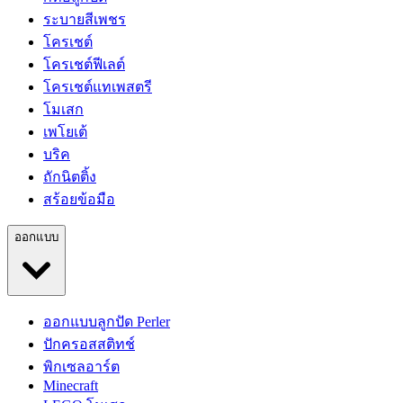
ระบายสีเพชร
โครเชต์
โครเชต์ฟีเลต์
โครเชต์แทเพสตรี
โมเสก
เพโยเต้
บริค
ถักนิตติ้ง
สร้อยข้อมือ
ออกแบบ
ออกแบบลูกปัด Perler
ปักครอสสติทช์
พิกเซลอาร์ต
Minecraft