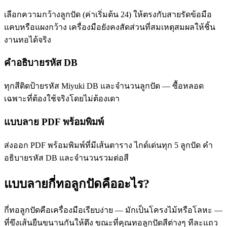
เลือกความกว้างลูกปัด (ค่าเริ่มต้น 24) ให้ตรงกับสายรัดข้อมือ
แคบหรือแผงกว้าง เครื่องมือยังคงสัดส่วนที่สมเหตุสมผลให้ชิ้น
งานทอได้จริง
คำอธิบายรหัส DB
ทุกสีติดป้ายรหัส Miyuki DB และจำนวนลูกปัด — ซื้อหลอด
เฉพาะที่ต้องใช้จริงโดยไม่ต้องเดา
แบบลาย PDF พร้อมพิมพ์
ส่งออก PDF พร้อมพิมพ์ที่มีเส้นตาราง ไกด์เด่นทุก 5 ลูกปัด คำ
อธิบายรหัส DB และจำนวนรวมต่อสี
แบบลายกี่ทอลูกปัดคืออะไร?
กี่ทอลูกปัดคือเครื่องมือเรียบง่าย — มักเป็นโครงไม้หรือโลหะ —
ที่ขึงเส้นยืนขนานกันให้ตึง ขณะที่คุณทอลูกปัดสีต่างๆ ทีละแถว