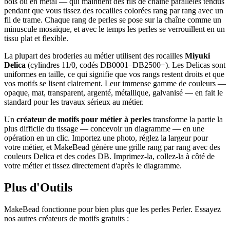
bois ou en métal — qui maintient des fils de chaîne parallèles tendus
pendant que vous tissez des rocailles colorées rang par rang avec un
fil de trame. Chaque rang de perles se pose sur la chaîne comme un
minuscule mosaïque, et avec le temps les perles se verrouillent en un
tissu plat et flexible.
La plupart des broderies au métier utilisent des rocailles
Miyuki
Delica
(cylindres 11/0, codés DB0001–DB2500+). Les Delicas sont
uniformes en taille, ce qui signifie que vos rangs restent droits et que
vos motifs se lisent clairement. Leur immense gamme de couleurs —
opaque, mat, transparent, argenté, métallique, galvanisé — en fait le
standard pour les travaux sérieux au métier.
Un
créateur de motifs pour métier à perles
transforme la partie la
plus difficile du tissage — concevoir un diagramme — en une
opération en un clic. Importez une photo, réglez la largeur pour
votre métier, et MakeBead génère une grille rang par rang avec des
couleurs Delica et des codes DB. Imprimez-la, collez-la à côté de
votre métier et tissez directement d'après le diagramme.
Plus d'Outils
MakeBead fonctionne pour bien plus que les perles Perler. Essayez
nos autres créateurs de motifs gratuits :