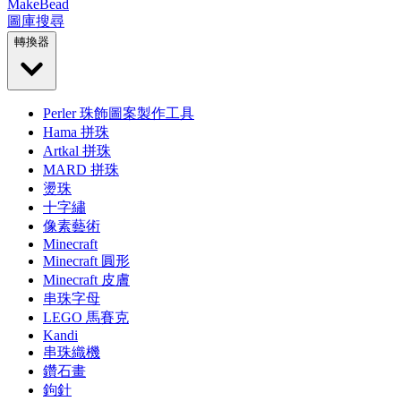
MakeBead
圖庫
搜尋
轉換器
Perler 珠飾圖案製作工具
Hama 拼珠
Artkal 拼珠
MARD 拼珠
燙珠
十字繡
像素藝術
Minecraft
Minecraft 圓形
Minecraft 皮膚
串珠字母
LEGO 馬賽克
Kandi
串珠織機
鑽石畫
鉤針