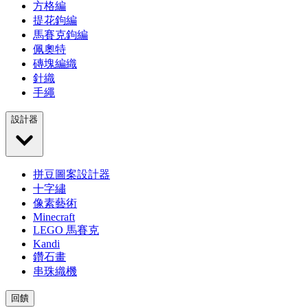
方格編
提花鉤編
馬賽克鉤編
佩奧特
磚塊編織
針織
手繩
設計器
拼豆圖案設計器
十字繡
像素藝術
Minecraft
LEGO 馬賽克
Kandi
鑽石畫
串珠織機
回饋