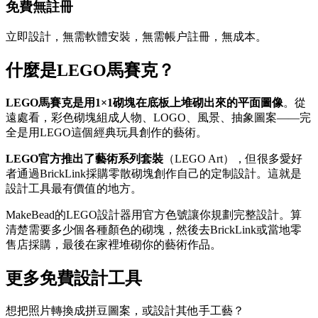
免費無註冊
立即設計，無需軟體安裝，無需帳户註冊，無成本。
什麼是LEGO馬賽克？
LEGO馬賽克是用1×1砌塊在底板上堆砌出來的平面圖像
。從
遠處看，彩色砌塊組成人物、LOGO、風景、抽象圖案——完
全是用LEGO這個經典玩具創作的藝術。
LEGO官方推出了藝術系列套裝
（LEGO Art），但很多愛好
者通過BrickLink採購零散砌塊創作自己的定制設計。這就是
設計工具最有價值的地方。
MakeBead的LEGO設計器用官方色號讓你規劃完整設計。算
清楚需要多少個各種顏色的砌塊，然後去BrickLink或當地零
售店採購，最後在家裡堆砌你的藝術作品。
更多免費設計工具
想把照片轉換成拼豆圖案，或設計其他手工藝？