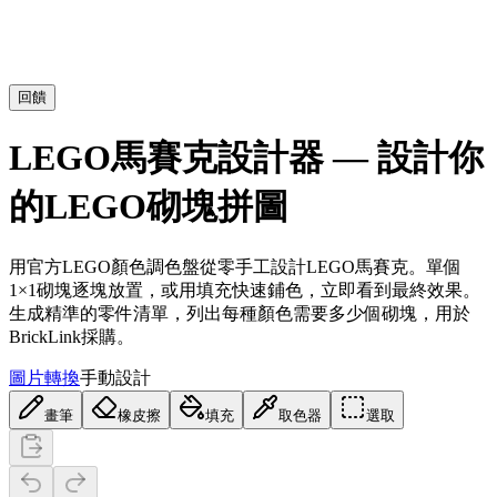
回饋
LEGO馬賽克設計器 — 設計你
的LEGO砌塊拼圖
用官方LEGO顏色調色盤從零手工設計LEGO馬賽克。單個
1×1砌塊逐塊放置，或用填充快速鋪色，立即看到最終效果。
生成精準的零件清單，列出每種顏色需要多少個砌塊，用於
BrickLink採購。
圖片轉換
手動設計
畫筆
橡皮擦
填充
取色器
選取