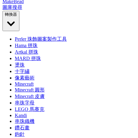
MakeBead
圖庫
搜尋
轉換器
Perler 珠飾圖案製作工具
Hama 拼珠
Artkal 拼珠
MARD 拼珠
燙珠
十字繡
像素藝術
Minecraft
Minecraft 圓形
Minecraft 皮膚
串珠字母
LEGO 馬賽克
Kandi
串珠織機
鑽石畫
鉤針