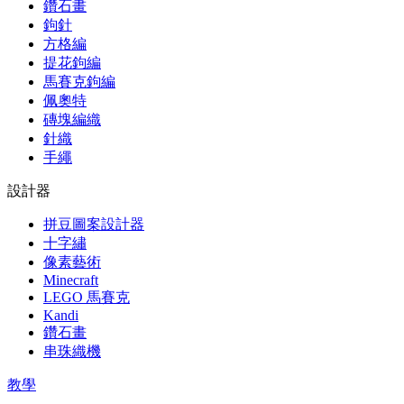
鑽石畫
鉤針
方格編
提花鉤編
馬賽克鉤編
佩奧特
磚塊編織
針織
手繩
設計器
拼豆圖案設計器
十字繡
像素藝術
Minecraft
LEGO 馬賽克
Kandi
鑽石畫
串珠織機
教學