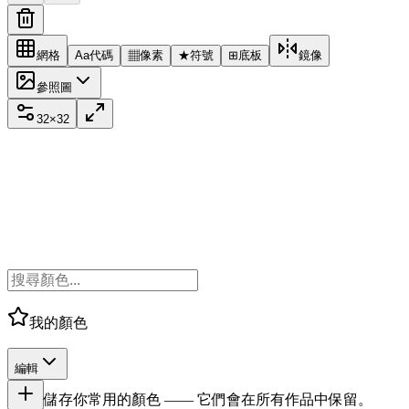
網格
Aa
代碼
▦
像素
★
符號
⊞
底板
鏡像
參照圖
32
×
32
我的顏色
編輯
儲存你常用的顏色 —— 它們會在所有作品中保留。