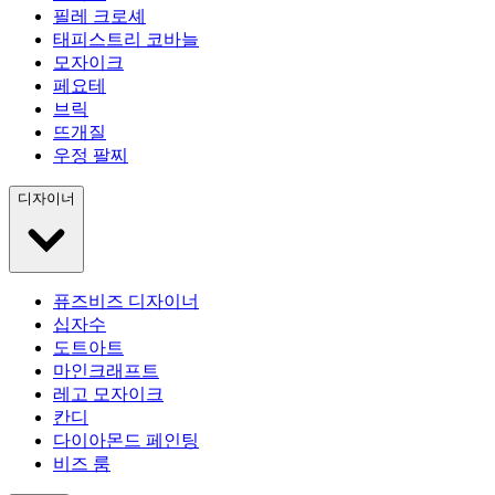
필레 크로셰
태피스트리 코바늘
모자이크
페요테
브릭
뜨개질
우정 팔찌
디자이너
퓨즈비즈 디자이너
십자수
도트아트
마인크래프트
레고 모자이크
칸디
다이아몬드 페인팅
비즈 룸