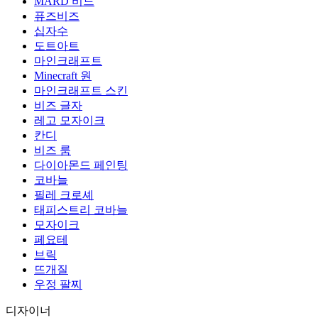
MARD 비드
퓨즈비즈
십자수
도트아트
마인크래프트
Minecraft 원
마인크래프트 스킨
비즈 글자
레고 모자이크
칸디
비즈 룸
다이아몬드 페인팅
코바늘
필레 크로셰
태피스트리 코바늘
모자이크
페요테
브릭
뜨개질
우정 팔찌
디자이너