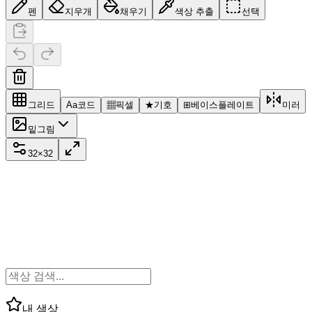
펜
지우개
채우기
색상 추출
선택
그리드
Aa
코드
▦
픽셀
★
기호
⊞
베이스플레이트
미러
밑그림
32
×
32
내 색상