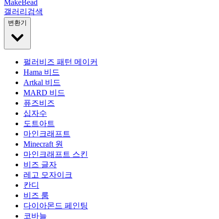
MakeBead
갤러리
검색
변환기
펄러비즈 패턴 메이커
Hama 비드
Artkal 비드
MARD 비드
퓨즈비즈
십자수
도트아트
마인크래프트
Minecraft 원
마인크래프트 스킨
비즈 글자
레고 모자이크
칸디
비즈 룸
다이아몬드 페인팅
코바늘