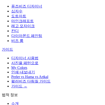
퓨즈비즈 디자이너
십자수
도트아트
마인크래프트
레고 모자이크
칸디
다이아몬드 페인팅
비즈 룸
가이드
디자이너 사용법
사진을 패턴으로
My Colors
인쇄·내보내기
Perler vs Hama vs Artkal
펄러비즈 다림질 가이드
가이드 →
법적 정보
소개