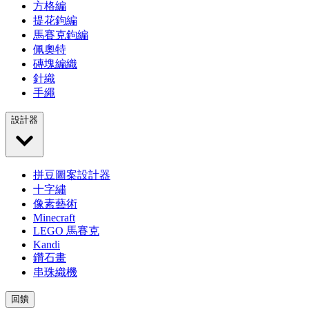
方格編
提花鉤編
馬賽克鉤編
佩奧特
磚塊編織
針織
手繩
設計器
拼豆圖案設計器
十字繡
像素藝術
Minecraft
LEGO 馬賽克
Kandi
鑽石畫
串珠織機
回饋