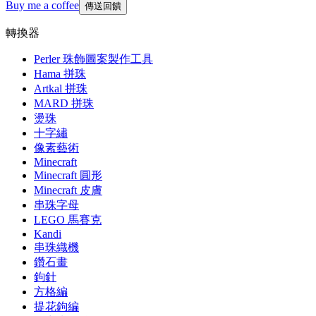
Buy me a coffee
傳送回饋
轉換器
Perler 珠飾圖案製作工具
Hama 拼珠
Artkal 拼珠
MARD 拼珠
燙珠
十字繡
像素藝術
Minecraft
Minecraft 圓形
Minecraft 皮膚
串珠字母
LEGO 馬賽克
Kandi
串珠織機
鑽石畫
鉤針
方格編
提花鉤編