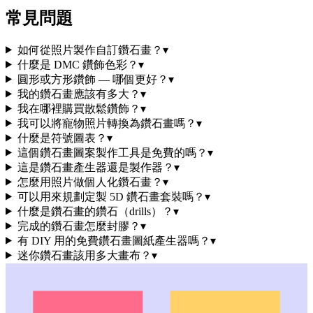
常見問題
如何從照片製作自訂鑽石畫？
▾
什麼是 DMC 鑽飾色彩？
▾
圓形或方形鑽飾 — 哪個更好？
▾
我的鑽石畫應該有多大？
▾
我在哪裡購買散鬆鑽飾？
▾
我可以將寵物照片轉換為鑽石畫嗎？
▾
什麼是符號圖表？
▾
這個鑽石畫圖案製作工具是免費的嗎？
▾
這是鑽石畫產生器還是製作器？
▾
怎麼用照片做個人化鑽石畫？
▾
可以用來規劃定製 5D 鑽石畫套裝嗎？
▾
什麼是鑽石畫的鑽石（drills）？
▾
完成的鑽石畫怎麼封膠？
▾
有 DIY 用的免費鑽石畫圖紙產生器嗎？
▾
迷你鑽石畫該用多大畫布？
▾