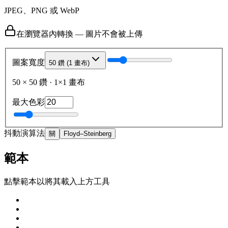
JPEG、PNG 或 WebP
在瀏覽器內轉換 — 圖片不會被上傳
圖案寬度
50 鑽 (1 畫布)
50
×
50
鑽
·
1
×
1
畫布
最大色彩
抖動演算法
關
Floyd–Steinberg
範本
點擊範本以將其載入上方工具