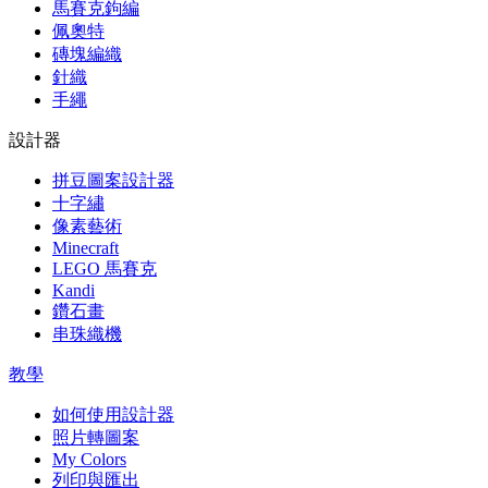
馬賽克鉤編
佩奧特
磚塊編織
針織
手繩
設計器
拼豆圖案設計器
十字繡
像素藝術
Minecraft
LEGO 馬賽克
Kandi
鑽石畫
串珠織機
教學
如何使用設計器
照片轉圖案
My Colors
列印與匯出