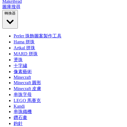
MakeBead
圖庫
搜尋
轉換器
Perler 珠飾圖案製作工具
Hama 拼珠
Artkal 拼珠
MARD 拼珠
燙珠
十字繡
像素藝術
Minecraft
Minecraft 圓形
Minecraft 皮膚
串珠字母
LEGO 馬賽克
Kandi
串珠織機
鑽石畫
鉤針