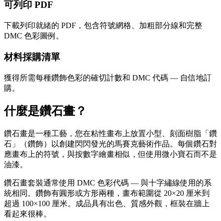
可列印 PDF
下載列印就緒的 PDF，包含符號網格、加粗部分線和完整
DMC 色彩圖例。
材料採購清單
獲得所需每種鑽飾色彩的確切計數和 DMC 代碼 — 自信地訂
購。
什麼是鑽石畫？
鑽石畫是一種工藝，您在粘性畫布上放置小型、刻面樹脂「鑽
石」（鑽飾）以創建閃閃發光的馬賽克藝術作品。每個鑽石對
應畫布上的符號，與按數字繪畫相似，但使用微小寶石而不是
油漆。
鑽石畫套裝通常使用 DMC 色彩代碼 — 與十字繡線使用的系
統相同。鑽飾有圓形或方形兩種，畫布範圍從 20×20 厘米到
超過 100×100 厘米。成品具有出色、質感外觀，框裝在牆上
看起來很棒。