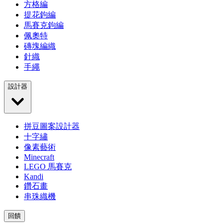
方格編
提花鉤編
馬賽克鉤編
佩奧特
磚塊編織
針織
手繩
設計器
拼豆圖案設計器
十字繡
像素藝術
Minecraft
LEGO 馬賽克
Kandi
鑽石畫
串珠織機
回饋