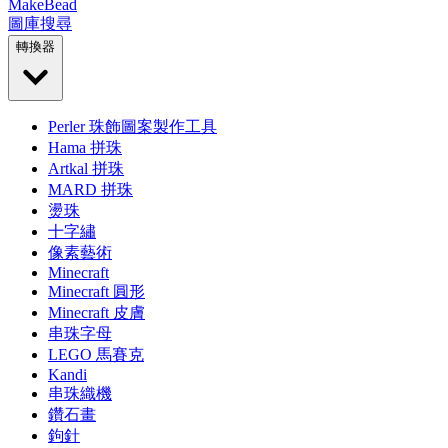
MakeBead
圖庫
搜尋
轉換器
Perler 珠飾圖案製作工具
Hama 拼珠
Artkal 拼珠
MARD 拼珠
燙珠
十字繡
像素藝術
Minecraft
Minecraft 圓形
Minecraft 皮膚
串珠字母
LEGO 馬賽克
Kandi
串珠織機
鑽石畫
鉤針