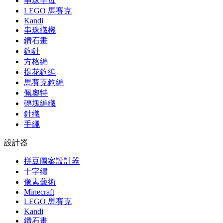
串珠字母
LEGO 馬賽克
Kandi
串珠織機
鑽石畫
鉤針
方格編
提花鉤編
馬賽克鉤編
佩奧特
磚塊編織
針織
手繩
設計器
拼豆圖案設計器
十字繡
像素藝術
Minecraft
LEGO 馬賽克
Kandi
鑽石畫