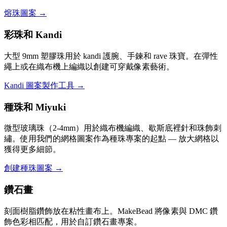
熔珠圖案 →
彩珠和 Kandi
大型 9mm 塑膠珠用於 kandi 護腕、手鍊和 rave 珠寶。在彈性
繩上或在織布機上編織以創建可穿戴像素藝術。
Kandi 圖案製作工具 →
種珠和 Miyuki
微型玻璃珠（2-4mm）用於織布機編織、歇斯底裡針和珠飾刺
繡。使用我們的網格圖案作為種珠專案的起點 — 放大網格以
獲得更多細節。
創建種珠圖案 →
鑽石畫
刻面樹脂鑽飾放在粘性畫布上。MakeBead 將像素與 DMC 鑽
飾色彩相匹配，用於自訂鑽石畫專案。