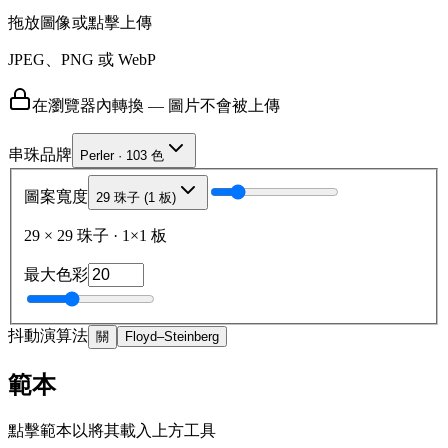
拖放圖像或點擊上傳
JPEG、PNG 或 WebP
在瀏覽器內轉換 — 圖片不會被上傳
串珠品牌
Perler · 103 色
圖案寬度
29 珠子 (1 板)
29
×
29
珠子
·
1
×
1
板
最大色彩
抖動演算法
關
Floyd–Steinberg
範本
點擊範本以將其載入上方工具