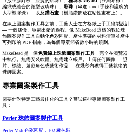
（放在膠釘板上並燙的熔珠）、
種珠
和
Miyuki
（在織布機上
編織或縫合的微型玻璃珠）、
彩珠
（串進 kandi 手鍊和護腕的
大型塑膠珠），以及
鑽石畫
（樹脂鑽飾放在粘性畫布上）。
在線上圖案製作工具之前，工藝人士在方格紙上手工繪製設計
— 一個緩慢、容易出錯的過程。像 MakeBead 這樣的數位珠
飾圖案製作工具自動化色彩匹配、產生準確的材料清單並產生
可列印的 PDF 指南，為每個專案節省數小時的規劃。
MakeBead 是一個
免費線上珠飾圖案製作工具
，完全在瀏覽器
中執行。無需安裝軟體、無需建立帳戶。上傳任何圖像 — 照
片、標誌、遊戲角色或藝術作品 — 在幾秒內獲得工藝就緒的
珠飾圖案。
專業圖案製作工具
需要針對特定工藝最佳化的工具？嘗試這些專屬圖案製作工
具：
Perler 珠飾圖案製作工具
Perler Midi 色彩匹配，102 種色彩