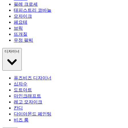
필레 크로셰
태피스트리 코바늘
모자이크
페요테
브릭
뜨개질
우정 팔찌
디자이너
퓨즈비즈 디자이너
십자수
도트아트
마인크래프트
레고 모자이크
칸디
다이아몬드 페인팅
비즈 룸