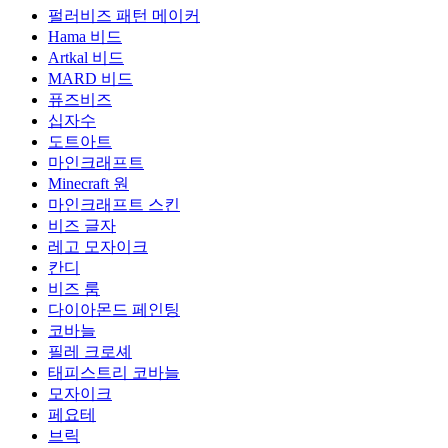
펄러비즈 패턴 메이커
Hama 비드
Artkal 비드
MARD 비드
퓨즈비즈
십자수
도트아트
마인크래프트
Minecraft 원
마인크래프트 스킨
비즈 글자
레고 모자이크
칸디
비즈 룸
다이아몬드 페인팅
코바늘
필레 크로셰
태피스트리 코바늘
모자이크
페요테
브릭