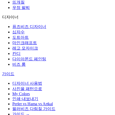
뜨개질
우정 팔찌
디자이너
퓨즈비즈 디자이너
십자수
도트아트
마인크래프트
레고 모자이크
칸디
다이아몬드 페인팅
비즈 룸
가이드
디자이너 사용법
사진을 패턴으로
My Colors
인쇄·내보내기
Perler vs Hama vs Artkal
펄러비즈 다림질 가이드
가이드 →