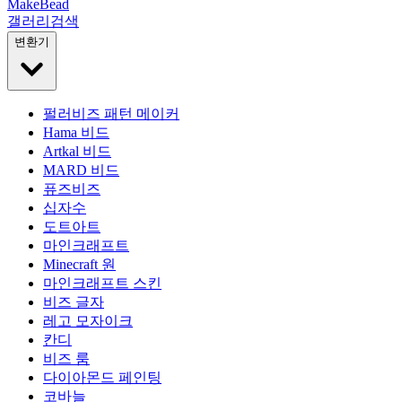
MakeBead
갤러리
검색
변환기
펄러비즈 패턴 메이커
Hama 비드
Artkal 비드
MARD 비드
퓨즈비즈
십자수
도트아트
마인크래프트
Minecraft 원
마인크래프트 스킨
비즈 글자
레고 모자이크
칸디
비즈 룸
다이아몬드 페인팅
코바늘