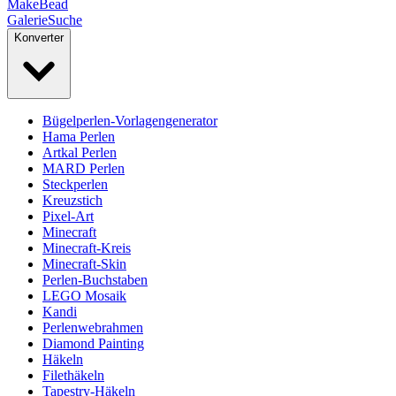
MakeBead
Galerie
Suche
Konverter
Bügelperlen-Vorlagengenerator
Hama Perlen
Artkal Perlen
MARD Perlen
Steckperlen
Kreuzstich
Pixel-Art
Minecraft
Minecraft-Kreis
Minecraft-Skin
Perlen-Buchstaben
LEGO Mosaik
Kandi
Perlenwebrahmen
Diamond Painting
Häkeln
Filethäkeln
Tapestry-Häkeln