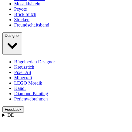
Mosaikhäkeln
Peyote
Brick Stitch
Stricken
Freundschaftsband
Designer
Bügelperlen Designer
Kreuzstich
Pixel-Art
Minecraft
LEGO Mosaik
Kandi
Diamond Painting
Perlenwebrahmen
Feedback
DE