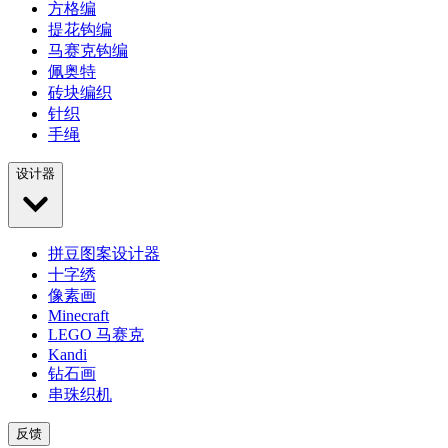
方格编
提花钩编
马赛克钩编
佩奥特
砖块编织
针织
手绳
设计器
拼豆图案设计器
十字绣
像素画
Minecraft
LEGO 马赛克
Kandi
钻石画
串珠织机
反馈