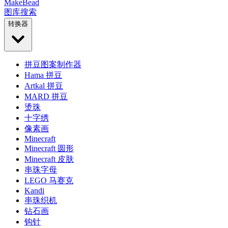
MakeBead
图库
搜索
转换器
拼豆图案制作器
Hama 拼豆
Artkal 拼豆
MARD 拼豆
烫珠
十字绣
像素画
Minecraft
Minecraft 圆形
Minecraft 皮肤
串珠字母
LEGO 马赛克
Kandi
串珠织机
钻石画
钩针