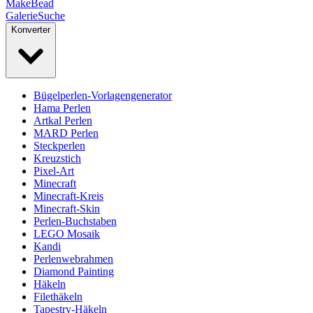
MakeBead
Galerie
Suche
Konverter
Bügelperlen-Vorlagengenerator
Hama Perlen
Artkal Perlen
MARD Perlen
Steckperlen
Kreuzstich
Pixel-Art
Minecraft
Minecraft-Kreis
Minecraft-Skin
Perlen-Buchstaben
LEGO Mosaik
Kandi
Perlenwebrahmen
Diamond Painting
Häkeln
Filethäkeln
Tapestry-Häkeln