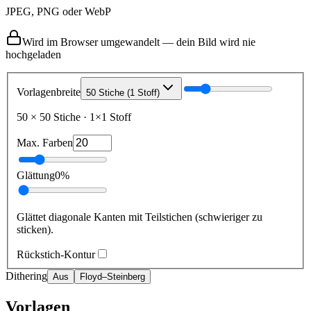
JPEG, PNG oder WebP
Wird im Browser umgewandelt — dein Bild wird nie
hochgeladen
Vorlagenbreite
50 Stiche (1 Stoff)
50
×
50
Stiche
·
1
×
1
Stoff
Max. Farben
Glättung
0
%
Glättet diagonale Kanten mit Teilstichen (schwieriger zu
sticken).
Rückstich-Kontur
Dithering
Aus
Floyd–Steinberg
Vorlagen