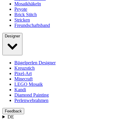
Mosaikhäkeln
Peyote
Brick Stitch
Stricken
Freundschaftsband
Designer
Bügelperlen Designer
Kreuzstich
Pixel-Art
Minecraft
LEGO Mosaik
Kandi
Diamond Painting
Perlenwebrahmen
Feedback
DE