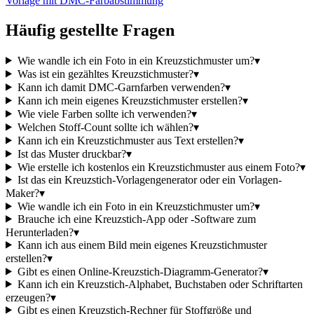
Vorlage mit DMC-Farbabstimmung
Häufig gestellte Fragen
Wie wandle ich ein Foto in ein Kreuzstichmuster um?
▾
Was ist ein gezähltes Kreuzstichmuster?
▾
Kann ich damit DMC-Garnfarben verwenden?
▾
Kann ich mein eigenes Kreuzstichmuster erstellen?
▾
Wie viele Farben sollte ich verwenden?
▾
Welchen Stoff-Count sollte ich wählen?
▾
Kann ich ein Kreuzstichmuster aus Text erstellen?
▾
Ist das Muster druckbar?
▾
Wie erstelle ich kostenlos ein Kreuzstichmuster aus einem Foto?
▾
Ist das ein Kreuzstich-Vorlagengenerator oder ein Vorlagen-
Maker?
▾
Wie wandle ich ein Foto in ein Kreuzstichmuster um?
▾
Brauche ich eine Kreuzstich-App oder -Software zum
Herunterladen?
▾
Kann ich aus einem Bild mein eigenes Kreuzstichmuster
erstellen?
▾
Gibt es einen Online-Kreuzstich-Diagramm-Generator?
▾
Kann ich ein Kreuzstich-Alphabet, Buchstaben oder Schriftarten
erzeugen?
▾
Gibt es einen Kreuzstich-Rechner für Stoffgröße und