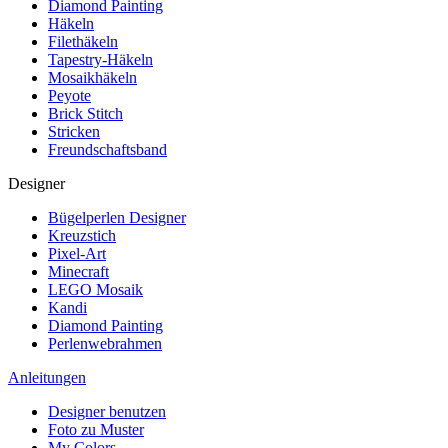
Diamond Painting
Häkeln
Filethäkeln
Tapestry-Häkeln
Mosaikhäkeln
Peyote
Brick Stitch
Stricken
Freundschaftsband
Designer
Bügelperlen Designer
Kreuzstich
Pixel-Art
Minecraft
LEGO Mosaik
Kandi
Diamond Painting
Perlenwebrahmen
Anleitungen
Designer benutzen
Foto zu Muster
My Colors