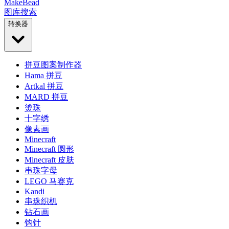
MakeBead
图库
搜索
转换器
拼豆图案制作器
Hama 拼豆
Artkal 拼豆
MARD 拼豆
烫珠
十字绣
像素画
Minecraft
Minecraft 圆形
Minecraft 皮肤
串珠字母
LEGO 马赛克
Kandi
串珠织机
钻石画
钩针