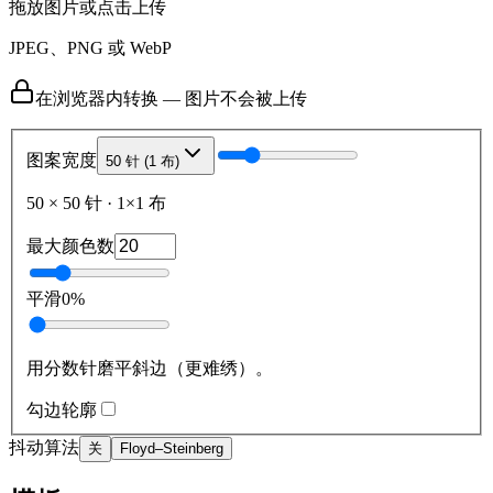
拖放图片或点击上传
JPEG、PNG 或 WebP
在浏览器内转换 — 图片不会被上传
图案宽度
50 针 (1 布)
50
×
50
针
·
1
×
1
布
最大颜色数
平滑
0
%
用分数针磨平斜边（更难绣）。
勾边轮廓
抖动算法
关
Floyd–Steinberg