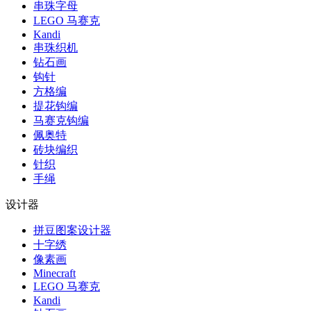
串珠字母
LEGO 马赛克
Kandi
串珠织机
钻石画
钩针
方格编
提花钩编
马赛克钩编
佩奥特
砖块编织
针织
手绳
设计器
拼豆图案设计器
十字绣
像素画
Minecraft
LEGO 马赛克
Kandi