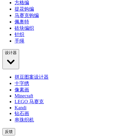
方格编
提花钩编
马赛克钩编
佩奥特
砖块编织
针织
手绳
设计器
拼豆图案设计器
十字绣
像素画
Minecraft
LEGO 马赛克
Kandi
钻石画
串珠织机
反馈