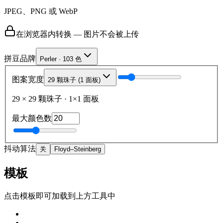
JPEG、PNG 或 WebP
在浏览器内转换 — 图片不会被上传
拼豆品牌
Perler · 103 色
图案宽度
29 颗珠子 (1 面板)
29
×
29
颗珠子
·
1
×
1
面板
最大颜色数
抖动算法
关
Floyd–Steinberg
模板
点击模板即可加载到上方工具中