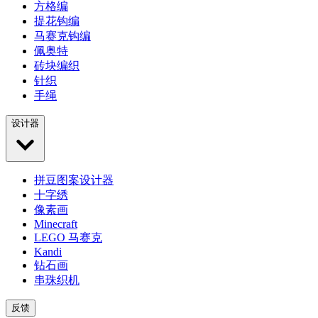
方格编
提花钩编
马赛克钩编
佩奥特
砖块编织
针织
手绳
设计器
拼豆图案设计器
十字绣
像素画
Minecraft
LEGO 马赛克
Kandi
钻石画
串珠织机
反馈