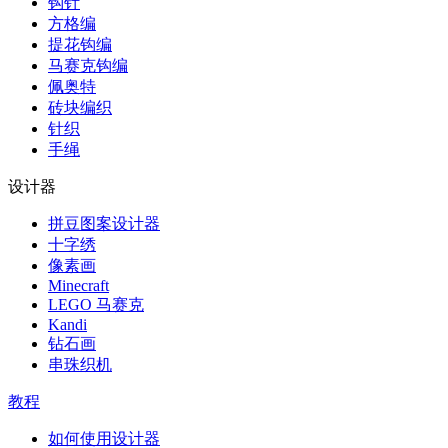
钩针
方格编
提花钩编
马赛克钩编
佩奥特
砖块编织
针织
手绳
设计器
拼豆图案设计器
十字绣
像素画
Minecraft
LEGO 马赛克
Kandi
钻石画
串珠织机
教程
如何使用设计器