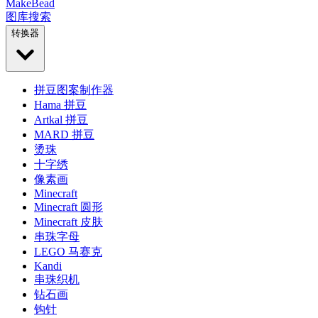
MakeBead
图库
搜索
转换器
拼豆图案制作器
Hama 拼豆
Artkal 拼豆
MARD 拼豆
烫珠
十字绣
像素画
Minecraft
Minecraft 圆形
Minecraft 皮肤
串珠字母
LEGO 马赛克
Kandi
串珠织机
钻石画
钩针