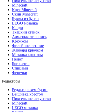
Пиксельное искусство
Minecraft
Круг Minecraft
Скин Minecraft
Буквы из бусин
LEGO мозаика
Канди
Ткацкий станок
Алмазная живопись
Крючком
Филейное вязание
Жаккард крючком
Мозаика крючком
Пейот
Брик-стич
Спицами
Фенечки
Редакторы
Редактор схем бусин
Вышивка крестом
Пиксельное искусство
Minecraft
LEGO мозаика