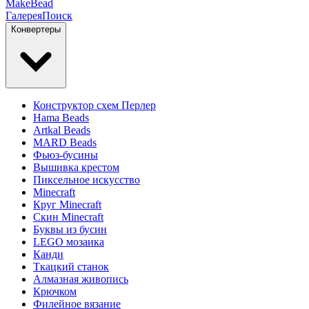
MakeBead
Галерея
Поиск
Конвертеры
Конструктор схем Перлер
Hama Beads
Artkal Beads
MARD Beads
Фьюз-бусины
Вышивка крестом
Пиксельное искусство
Minecraft
Круг Minecraft
Скин Minecraft
Буквы из бусин
LEGO мозаика
Канди
Ткацкий станок
Алмазная живопись
Крючком
Филейное вязание