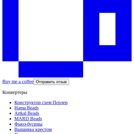
Buy me a coffee
Отправить отзыв
Конвертеры
Конструктор схем Перлер
Hama Beads
Artkal Beads
MARD Beads
Фьюз-бусины
Вышивка крестом