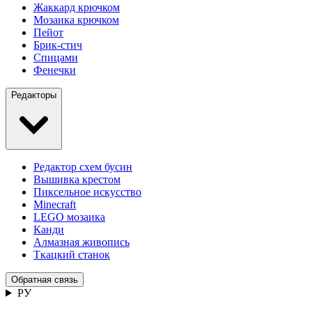
Жаккард крючком
Мозаика крючком
Пейот
Брик-стич
Спицами
Фенечки
Редакторы
Редактор схем бусин
Вышивка крестом
Пиксельное искусство
Minecraft
LEGO мозаика
Канди
Алмазная живопись
Ткацкий станок
Обратная связь
РУ