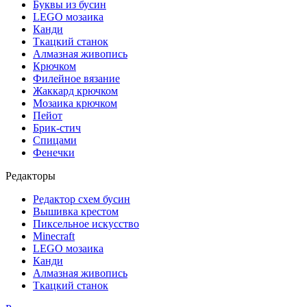
Буквы из бусин
LEGO мозаика
Канди
Ткацкий станок
Алмазная живопись
Крючком
Филейное вязание
Жаккард крючком
Мозаика крючком
Пейот
Брик-стич
Спицами
Фенечки
Редакторы
Редактор схем бусин
Вышивка крестом
Пиксельное искусство
Minecraft
LEGO мозаика
Канди
Алмазная живопись
Ткацкий станок