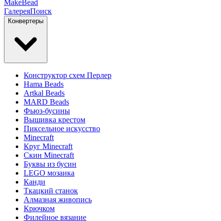
MakeBead
Галерея
Поиск
Конвертеры
Конструктор схем Перлер
Hama Beads
Artkal Beads
MARD Beads
Фьюз-бусины
Вышивка крестом
Пиксельное искусство
Minecraft
Круг Minecraft
Скин Minecraft
Буквы из бусин
LEGO мозаика
Канди
Ткацкий станок
Алмазная живопись
Крючком
Филейное вязание