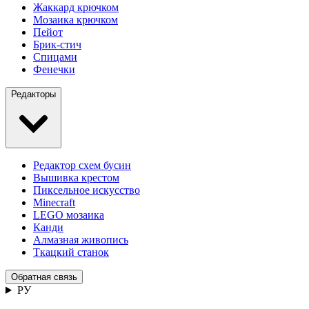
Жаккард крючком
Мозаика крючком
Пейот
Брик-стич
Спицами
Фенечки
Редакторы
Редактор схем бусин
Вышивка крестом
Пиксельное искусство
Minecraft
LEGO мозаика
Канди
Алмазная живопись
Ткацкий станок
Обратная связь
РУ