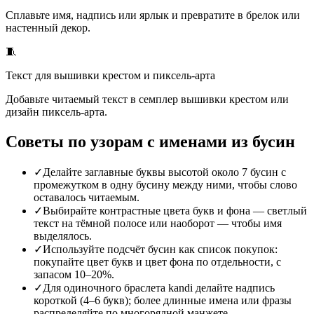
Сплавьте имя, надпись или ярлык и превратите в брелок или
настенный декор.
🧵
Текст для вышивки крестом и пиксель-арта
Добавьте читаемый текст в семплер вышивки крестом или
дизайн пиксель-арта.
Советы по узорам с именами из бусин
✓
Делайте заглавные буквы высотой около 7 бусин с
промежутком в одну бусину между ними, чтобы слово
оставалось читаемым.
✓
Выбирайте контрастные цвета букв и фона — светлый
текст на тёмной полосе или наоборот — чтобы имя
выделялось.
✓
Используйте подсчёт бусин как список покупок:
покупайте цвет букв и цвет фона по отдельности, с
запасом 10–20%.
✓
Для одиночного браслета kandi делайте надпись
короткой (4–6 букв); более длинные имена или фразы
распределяйте по многорядной манжете.