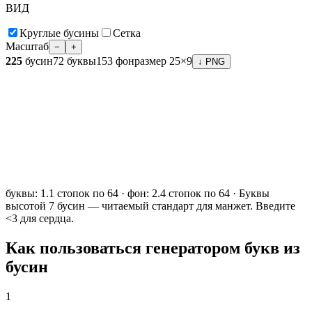
ВИД
Круглые бусины
Сетка
Масштаб
−
+
225
бусин
72
буквы
153
фон
размер
25
×
9
↓ PNG
буквы: 1.1 стопок по 64 · фон: 2.4 стопок по 64 · Буквы
высотой 7 бусин — читаемый стандарт для манжет. Введите
<3 для сердца.
Как пользоваться генератором букв из
бусин
1