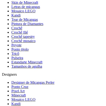
Skin de Minecraft
Letras de miçangas
Mosaico LEGO
Kandi
Tear de Miçangas
Pintura de Diamantes
Crochê
Crochê filé
Crochê tapestry
Crochê mosaico
Peyote
Ponto tijolo
Tricô
Pulseira
Estandarte Minecraft
Tamanhos de agulha
Designers
Designer de Miçangas Perler
Ponto Cruz
Pixel Art
Minecraft
Mosaico LEGO
Kandi