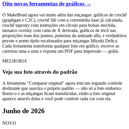
Oito novas ferramentas de gráficos
→
O MakeBead agora vai muito além das miçangas: gráficos de crochê
(graphgan e C2C), crochê filé com a correntinha base já calculada,
crochê tapestry com instruções em círculo para bolsas mochila,
mosaico overlay com carta de X derivada, gráficos de tricô nas
proporções reais dos pontos, pulseiras da amizade alfa, e verdadeiros
peyote e ponto tijolo escalonados para miçangas Miyuki Delica.
Cada ferramenta transforma qualquer foto em gráfico, escreve as
carreiras uma a uma e exporta um PDF para impressão — grátis.
MELHORIA
Veja sua foto através do padrão
A ferramenta “Comparar original” agora tem um segundo controle
deslizante que suaviza o próprio padrão — não só a foto embaixo.
Baixe-o e as miçangas ficam translúcidas, então a foto original
aparece através delas e você pode conferir cada cor com ela.
Junho de 2026
NOVO