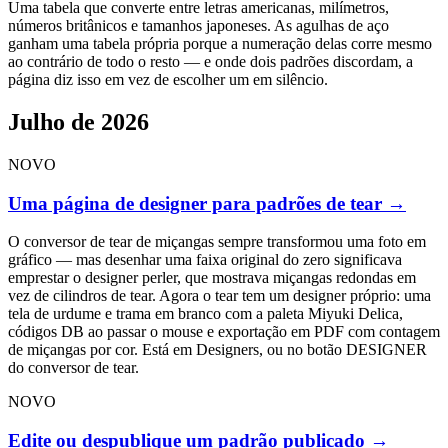
Uma tabela que converte entre letras americanas, milímetros,
números britânicos e tamanhos japoneses. As agulhas de aço
ganham uma tabela própria porque a numeração delas corre mesmo
ao contrário de todo o resto — e onde dois padrões discordam, a
página diz isso em vez de escolher um em silêncio.
Julho de 2026
NOVO
Uma página de designer para padrões de tear
→
O conversor de tear de miçangas sempre transformou uma foto em
gráfico — mas desenhar uma faixa original do zero significava
emprestar o designer perler, que mostrava miçangas redondas em
vez de cilindros de tear. Agora o tear tem um designer próprio: uma
tela de urdume e trama em branco com a paleta Miyuki Delica,
códigos DB ao passar o mouse e exportação em PDF com contagem
de miçangas por cor. Está em Designers, ou no botão DESIGNER
do conversor de tear.
NOVO
Edite ou despublique um padrão publicado
→