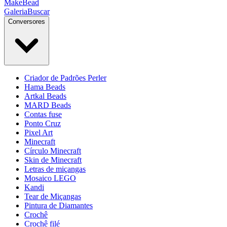
MakeBead
Galeria
Buscar
Conversores
Criador de Padrões Perler
Hama Beads
Artkal Beads
MARD Beads
Contas fuse
Ponto Cruz
Pixel Art
Minecraft
Círculo Minecraft
Skin de Minecraft
Letras de miçangas
Mosaico LEGO
Kandi
Tear de Miçangas
Pintura de Diamantes
Crochê
Crochê filé