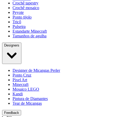
Crochê tapestry
Crochê mosaico
Peyote
Ponto tijolo
Tricô
Pulseira
Estandarte Minecraft
Tamanhos de agulha
Designers
Designer de Miçangas Perler
Ponto Cruz
Pixel Art
Minecraft
Mosaico LEGO
Kandi
Pintura de Diamantes
Tear de Miçangas
Feedback