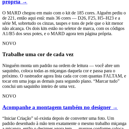
própria
→
O MARD chegou em maio com o kit de 185 cores. Alguém pediu o
de 221, então aqui está: mais 36 cores — D26, F25, H5–H23 e a
série M, sobretudo os cinzas, taupes e tons de pele que o kit menor
não alcança. Os dois kits estão no seletor de marca, com os códigos
A1/B5 dos seus potes, e o MARD agora tem página própria.
NOVO
Trabalhe uma cor de cada vez
Ninguém monta um padrão na ordem de leitura — você abre um
saquinho, coloca todas as miçangas daquela cor e passa para o
próximo. O rastreador agora lista cada cor com quantas FALTAM, e
tocar em uma joga as demais para segundo plano. “Marcar tudo”
conclui um saquinho inteiro de uma vez.
NOVO
Acompanhe a montagem também no designer
→
“Iniciar Criação” só existia depois de converter uma foto. Um
padrão desenhado à mão tem exatamente o mesmo trabalho miçanga
a miçanga, então o designer agora tem — marque conforme coloca,