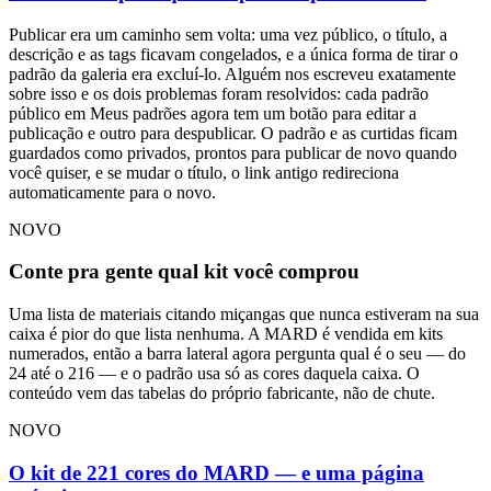
Publicar era um caminho sem volta: uma vez público, o título, a
descrição e as tags ficavam congelados, e a única forma de tirar o
padrão da galeria era excluí-lo. Alguém nos escreveu exatamente
sobre isso e os dois problemas foram resolvidos: cada padrão
público em Meus padrões agora tem um botão para editar a
publicação e outro para despublicar. O padrão e as curtidas ficam
guardados como privados, prontos para publicar de novo quando
você quiser, e se mudar o título, o link antigo redireciona
automaticamente para o novo.
NOVO
Conte pra gente qual kit você comprou
Uma lista de materiais citando miçangas que nunca estiveram na sua
caixa é pior do que lista nenhuma. A MARD é vendida em kits
numerados, então a barra lateral agora pergunta qual é o seu — do
24 até o 216 — e o padrão usa só as cores daquela caixa. O
conteúdo vem das tabelas do próprio fabricante, não de chute.
NOVO
O kit de 221 cores do MARD — e uma página