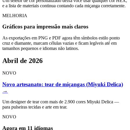
Um seletor de cor personalizado deixa você usar qualquer cor HEX,
e a lista de materiais continua contando cada miçanga corretamente.
MELHORIA
Gráficos para impressão mais claros
As exportações em PNG e PDF agora têm símbolos estilo ponto
cruz e diamante, marcam células vazias e ficam legíveis até em
tamanhos pequenos e idiomas não latinos.
Abril de 2026
NOVO
Novo artesanato: tear de miçangas (Miyuki Delica)
→
Um designer de tear com mais de 2.900 cores Miyuki Delica —
para pulseiras tecidas e arte em tear.
NOVO
Agora em 11 idiomas