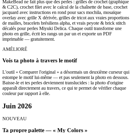
MakeBead ne fait plus que des perles : grilles de crochet (graphique
& C2C), crochet filet avec le calcul de la chaînette de base, crochet
jacquard avec instructions en rond pour sacs mochila, mosaïque
overlay avec grille X dérivée, grilles de tricot aux vraies proportions
de mailles, bracelets brésiliens alpha, et vrais peyote & brick stitch
décalés pour perles Miyuki Delica. Chaque outil transforme une
photo en grille, écrit les rangs un par un et exporte un PDF
imprimable — gratuitement.
AMÉLIORÉ
Vois ta photo à travers le motif
L'outil « Comparer l'original » a désormais un deuxième curseur qui
estompe le motif lui-même — et pas seulement la photo en dessous.
Baisse-le et tes perles deviennent translucides : la photo d'origine
apparaît directement au travers, ce qui te permet de vérifier chaque
couleur par rapport à elle.
Juin 2026
NOUVEAU
Ta propre palette — « My Colors »