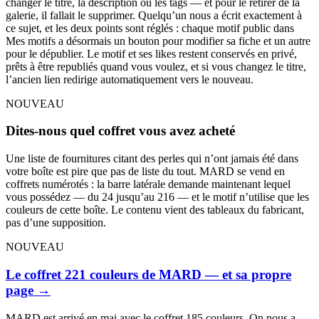
changer le titre, la description ou les tags — et pour le retirer de la
galerie, il fallait le supprimer. Quelqu’un nous a écrit exactement à
ce sujet, et les deux points sont réglés : chaque motif public dans
Mes motifs a désormais un bouton pour modifier sa fiche et un autre
pour le dépublier. Le motif et ses likes restent conservés en privé,
prêts à être republiés quand vous voulez, et si vous changez le titre,
l’ancien lien redirige automatiquement vers le nouveau.
NOUVEAU
Dites-nous quel coffret vous avez acheté
Une liste de fournitures citant des perles qui n’ont jamais été dans
votre boîte est pire que pas de liste du tout. MARD se vend en
coffrets numérotés : la barre latérale demande maintenant lequel
vous possédez — du 24 jusqu’au 216 — et le motif n’utilise que les
couleurs de cette boîte. Le contenu vient des tableaux du fabricant,
pas d’une supposition.
NOUVEAU
Le coffret 221 couleurs de MARD — et sa propre
page
→
MARD est arrivé en mai avec le coffret 185 couleurs. On nous a