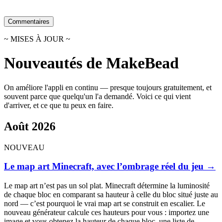
Commentaires
~ MISES À JOUR ~
Nouveautés de MakeBead
On améliore l'appli en continu — presque toujours gratuitement, et
souvent parce que quelqu'un l'a demandé. Voici ce qui vient
d'arriver, et ce que tu peux en faire.
Août 2026
NOUVEAU
Le map art Minecraft, avec l’ombrage réel du jeu
→
Le map art n’est pas un sol plat. Minecraft détermine la luminosité
de chaque bloc en comparant sa hauteur à celle du bloc situé juste au
nord — c’est pourquoi le vrai map art se construit en escalier. Le
nouveau générateur calcule ces hauteurs pour vous : importez une
image et vous obtenez la hauteur de chaque bloc, une liste de