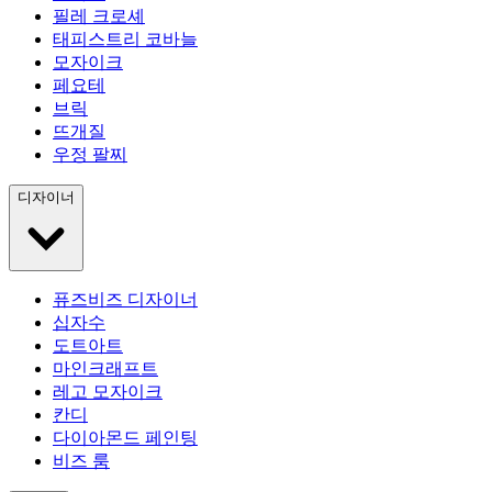
필레 크로셰
태피스트리 코바늘
모자이크
페요테
브릭
뜨개질
우정 팔찌
디자이너
퓨즈비즈 디자이너
십자수
도트아트
마인크래프트
레고 모자이크
칸디
다이아몬드 페인팅
비즈 룸