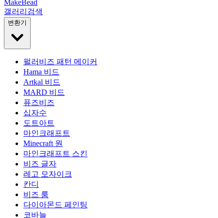
MakeBead
갤러리
검색
변환기
펄러비즈 패턴 메이커
Hama 비드
Artkal 비드
MARD 비드
퓨즈비즈
십자수
도트아트
마인크래프트
Minecraft 원
마인크래프트 스킨
비즈 글자
레고 모자이크
칸디
비즈 룸
다이아몬드 페인팅
코바늘