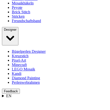
Mosaikhäkeln
Peyote
Brick Stitch
Stricken
Freundschaftsband
Designer
Bügelperlen Designer
Kreuzstich
Pixel-Art
Minecraft
LEGO Mosaik
Kandi
Diamond Painting
Perlenwebrahmen
Feedback
EN