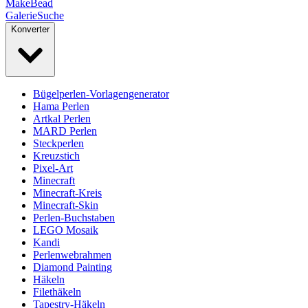
MakeBead
Galerie
Suche
Konverter
Bügelperlen-Vorlagengenerator
Hama Perlen
Artkal Perlen
MARD Perlen
Steckperlen
Kreuzstich
Pixel-Art
Minecraft
Minecraft-Kreis
Minecraft-Skin
Perlen-Buchstaben
LEGO Mosaik
Kandi
Perlenwebrahmen
Diamond Painting
Häkeln
Filethäkeln
Tapestry-Häkeln