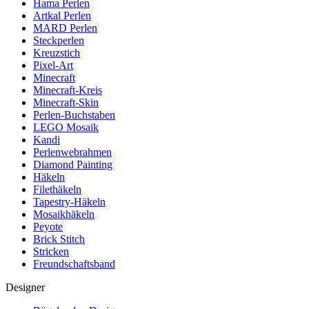
Hama Perlen
Artkal Perlen
MARD Perlen
Steckperlen
Kreuzstich
Pixel-Art
Minecraft
Minecraft-Kreis
Minecraft-Skin
Perlen-Buchstaben
LEGO Mosaik
Kandi
Perlenwebrahmen
Diamond Painting
Häkeln
Filethäkeln
Tapestry-Häkeln
Mosaikhäkeln
Peyote
Brick Stitch
Stricken
Freundschaftsband
Designer