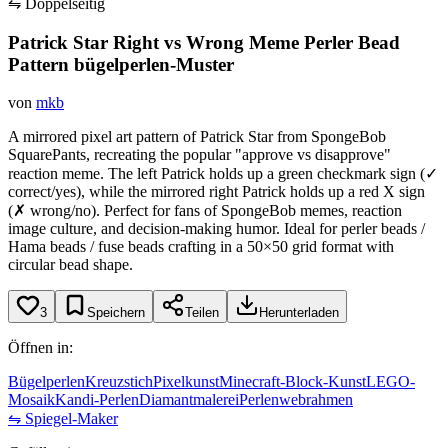
⇋ Doppelseitig
Patrick Star Right vs Wrong Meme Perler Bead
Pattern
bügelperlen-Muster
von
mkb
A mirrored pixel art pattern of Patrick Star from SpongeBob
SquarePants, recreating the popular "approve vs disapprove"
reaction meme. The left Patrick holds up a green checkmark sign (✓
correct/yes), while the mirrored right Patrick holds up a red X sign
(✗ wrong/no). Perfect for fans of SpongeBob memes, reaction
image culture, and decision-making humor. Ideal for perler beads /
Hama beads / fuse beads crafting in a 50×50 grid format with
circular bead shape.
3
Speichern
Teilen
Herunterladen
Öffnen in:
Bügelperlen
Kreuzstich
Pixelkunst
Minecraft-Block-Kunst
LEGO-
Mosaik
Kandi-Perlen
Diamantmalerei
Perlenwebrahmen
⇋ Spiegel-Maker