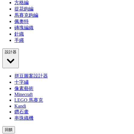
方格編
提花鉤編
馬賽克鉤編
佩奧特
磚塊編織
針織
手繩
設計器
拼豆圖案設計器
十字繡
像素藝術
Minecraft
LEGO 馬賽克
Kandi
鑽石畫
串珠織機
回饋