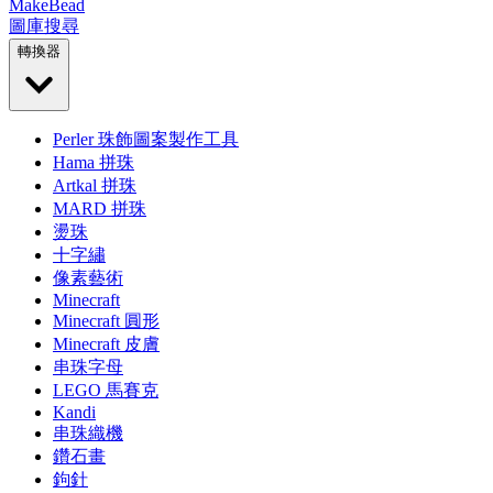
MakeBead
圖庫
搜尋
轉換器
Perler 珠飾圖案製作工具
Hama 拼珠
Artkal 拼珠
MARD 拼珠
燙珠
十字繡
像素藝術
Minecraft
Minecraft 圓形
Minecraft 皮膚
串珠字母
LEGO 馬賽克
Kandi
串珠織機
鑽石畫
鉤針