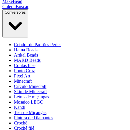
MakeBead
Galeria
Buscar
Conversores
Criador de Padrões Perler
Hama Beads
Artkal Beads
MARD Beads
Contas fuse
Ponto Cruz
Pixel Art
Minecraft
Círculo Minecraft
Skin de Minecraft
Letras de miçangas
Mosaico LEGO
Kandi
Tear de Miçangas
Pintura de Diamantes
Crochê
Crochê filé