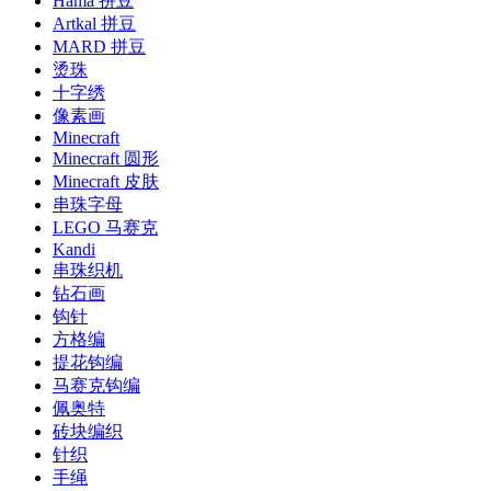
Hama 拼豆
Artkal 拼豆
MARD 拼豆
烫珠
十字绣
像素画
Minecraft
Minecraft 圆形
Minecraft 皮肤
串珠字母
LEGO 马赛克
Kandi
串珠织机
钻石画
钩针
方格编
提花钩编
马赛克钩编
佩奥特
砖块编织
针织
手绳