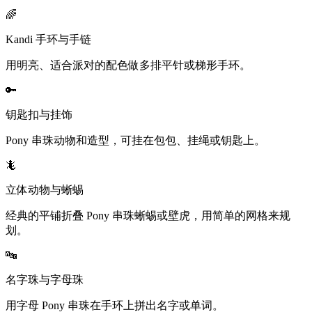
🌈
Kandi 手环与手链
用明亮、适合派对的配色做多排平针或梯形手环。
🔑
钥匙扣与挂饰
Pony 串珠动物和造型，可挂在包包、挂绳或钥匙上。
🦎
立体动物与蜥蜴
经典的平铺折叠 Pony 串珠蜥蜴或壁虎，用简单的网格来规
划。
🔤
名字珠与字母珠
用字母 Pony 串珠在手环上拼出名字或单词。