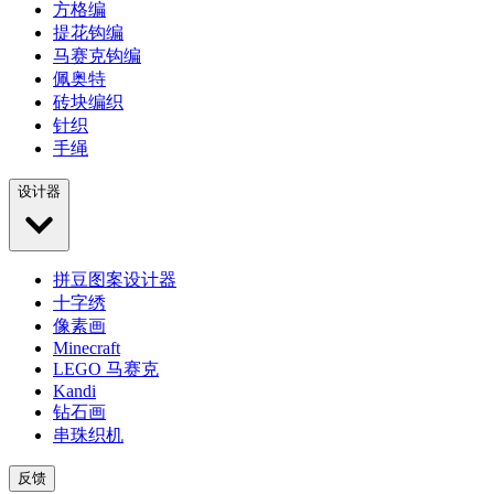
方格编
提花钩编
马赛克钩编
佩奥特
砖块编织
针织
手绳
设计器
拼豆图案设计器
十字绣
像素画
Minecraft
LEGO 马赛克
Kandi
钻石画
串珠织机
反馈