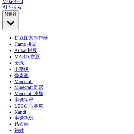
MakeBead
图库
搜索
转换器
拼豆图案制作器
Hama 拼豆
Artkal 拼豆
MARD 拼豆
烫珠
十字绣
像素画
Minecraft
Minecraft 圆形
Minecraft 皮肤
串珠字母
LEGO 马赛克
Kandi
串珠织机
钻石画
钩针