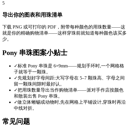
5
导出你的图表和用珠清单
下载 PNG 或可打印的 PDF，附带每种颜色的用珠数量——这
就是你的精确购物清单——这样穿珠前就知道每种颜色该买多
少。
Pony 串珠图案小贴士
✓
标准 Pony 串珠是 6×9mm——规划手环时,一个网格格
子就等于一颗珠。
✓
先规划好字母间距:大写字母在 5–7 颗珠高、字母之间
留一颗珠间隙时最好认。
✓
把用珠数量导出当作购物清单——派对手作店按颜色
和散装出售 Pony 串珠。
✓
做立体蜥蜴或动物时,先在网格上平铺设计,穿珠时再沿
中线对折。
常见问题