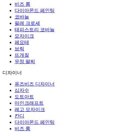
비즈 룸
다이아몬드 페인팅
코바늘
필레 크로셰
태피스트리 코바늘
모자이크
페요테
브릭
뜨개질
우정 팔찌
디자이너
퓨즈비즈 디자이너
십자수
도트아트
마인크래프트
레고 모자이크
칸디
다이아몬드 페인팅
비즈 룸