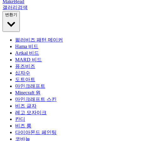
MakeBead
갤러리
검색
변환기
펄러비즈 패턴 메이커
Hama 비드
Artkal 비드
MARD 비드
퓨즈비즈
십자수
도트아트
마인크래프트
Minecraft 원
마인크래프트 스킨
비즈 글자
레고 모자이크
칸디
비즈 룸
다이아몬드 페인팅
코바늘