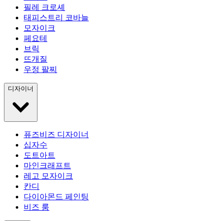
필레 크로셰
태피스트리 코바늘
모자이크
페요테
브릭
뜨개질
우정 팔찌
디자이너
퓨즈비즈 디자이너
십자수
도트아트
마인크래프트
레고 모자이크
칸디
다이아몬드 페인팅
비즈 룸