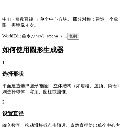
中心
·
奇数直径 → 单个中心方块。
四分对称：建造一个象
限，再镜像 4 次。
WorldEdit 命令
//hcyl stone 7 1
复制
如何使用圆形生成器
1
选择形状
平面建造选择圆形/椭圆，立体结构（如塔楼、屋顶、筒仓）
则选择球体、穹顶、圆柱或圆锥。
2
设置直径
输入数字、拖动滑块或点击预设。奇数直径给出单个中心方