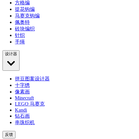
方格编
提花钩编
马赛克钩编
佩奥特
砖块编织
针织
手绳
设计器
拼豆图案设计器
十字绣
像素画
Minecraft
LEGO 马赛克
Kandi
钻石画
串珠织机
反馈