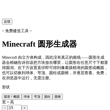
反馈
~ 免费建造工具 ~
Minecraft 圆形生成器
Minecraft 由立方体构成，因此没有真正的曲线——圆形生成
器会精确告诉你该把方块放在哪里，让圆形在任意尺寸下都显
得圆润。在下方设置直径即可得到像素级精准的圆形或椭圆，
也可以切换到球体、穹顶、圆柱或圆锥，并逐层查看。免费，
在浏览器中运行，无需注册。
形状
圆形 / 椭圆
球体
穹顶
圆柱
圆锥
宽 × 高
−
+