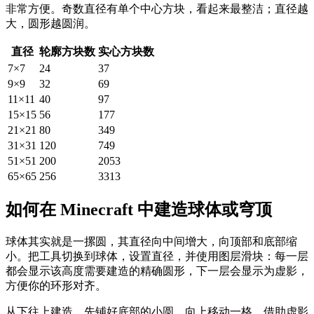
非常方便。奇数直径有单个中心方块，看起来最整洁；直径越
大，圆形越圆润。
直径
轮廓方块数
实心方块数
7×7
24
37
9×9
32
69
11×11
40
97
15×15
56
177
21×21
80
349
31×31
120
749
51×51
200
2053
65×65
256
3313
如何在 Minecraft 中建造球体或穹顶
球体其实就是一摞圆，其直径向中间增大，向顶部和底部缩
小。把工具切换到球体，设置直径，并使用图层滑块：每一层
都会显示该高度需要建造的精确圆形，下一层会显示为虚影，
方便你的环形对齐。
从下往上建造。先铺好底部的小圆，向上移动一格，借助虚影