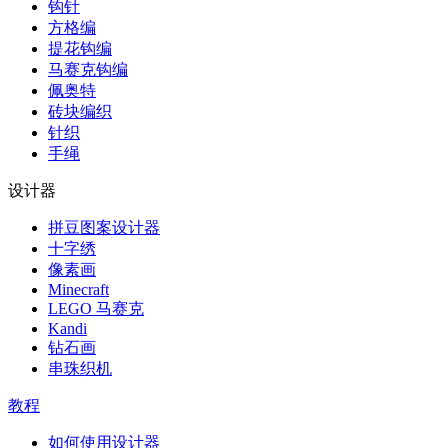
钩针
方格编
提花钩编
马赛克钩编
佩奥特
砖块编织
针织
手绳
设计器
拼豆图案设计器
十字绣
像素画
Minecraft
LEGO 马赛克
Kandi
钻石画
串珠织机
教程
如何使用设计器