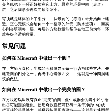
参考线把下一环正好放在它上方。最宽的环是中间（赤道）
层；之后圆形会再次向顶部缩小。
穹顶就是球体的上半部分——从最宽的（赤道）环开始向上建
造。空心壳模式会给你一个一格厚的外壳（防水选项），而实
心则会填满每一层。每层的方块数量能帮你在动工前为每一环
准备好合适的数量。
常见问题
如何在 Minecraft 中做出一个圆？
在上方输入直径，生成器会精确显示每一行该放哪些方块。先
建造圆的四分之一，再绕中心镜像四次——这就是干净圆润建
筑的做法。
如何在 Minecraft 中做出一个完美的圆？
在方块游戏里没有真正“完美”的圆，但生成器会为每个尺寸给
出尽可能圆的近似。使用奇数直径可获得一条干净的中心线，
把直径设得足够大，并逐行按照图表建造——这就是方块圆所