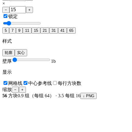
×
−
+
锁定
5
7
9
11
15
21
31
41
65
样式
轮廓
实心
壁厚
1
b
显示
网格线
中心参考线
每行方块数
缩放
−
+
56
方块
0.9
组（每组 64）
·
3.5
每组 16
↓ PNG