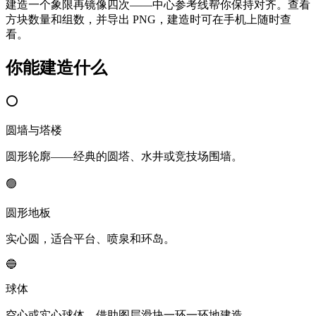
建造一个象限再镜像四次——中心参考线帮你保持对齐。查看
方块数量和组数，并导出 PNG，建造时可在手机上随时查
看。
你能建造什么
⭕
圆墙与塔楼
圆形轮廓——经典的圆塔、水井或竞技场围墙。
🟢
圆形地板
实心圆，适合平台、喷泉和环岛。
🔵
球体
空心或实心球体，借助图层滑块一环一环地建造。