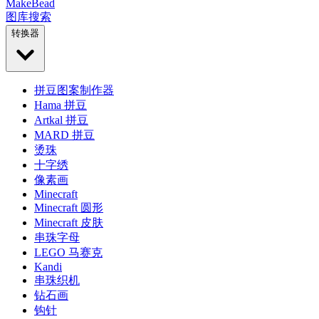
MakeBead
图库
搜索
转换器
拼豆图案制作器
Hama 拼豆
Artkal 拼豆
MARD 拼豆
烫珠
十字绣
像素画
Minecraft
Minecraft 圆形
Minecraft 皮肤
串珠字母
LEGO 马赛克
Kandi
串珠织机
钻石画
钩针