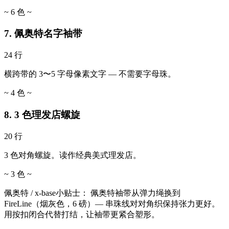
~ 6 色 ~
7. 佩奥特名字袖带
24 行
横跨带的 3〜5 字母像素文字 — 不需要字母珠。
~ 4 色 ~
8. 3 色理发店螺旋
20 行
3 色对角螺旋。读作经典美式理发店。
~ 3 色 ~
佩奥特 / x-base小贴士：
佩奥特袖带从弹力绳换到
FireLine（烟灰色，6 磅）— 串珠线对对角织保持张力更好。
用按扣闭合代替打结，让袖带更紧合塑形。