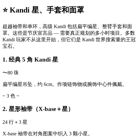
⭐ Kandi 星、手套和面罩
超越袖带和单环，高级 Kandi 包括扁平编星、整臂手套和面
罩。这些是节庆宣言品 — 需要真正规划的多小时项目。多数
Kandi 玩家不从这里开始，但它们是 Kandi 世界搜索量的王冠
宝石。
1. 经典 5 角 Kandi 星
〜80 珠
扁平编星吊坠，约 6cm。作项链饰物或腕饰中心件佩戴。
~ 3 色 ~
2. 星形袖带（X-base＋星）
24 行＋3 星
X-base 袖带在对角图案中织入 3 颗小星。