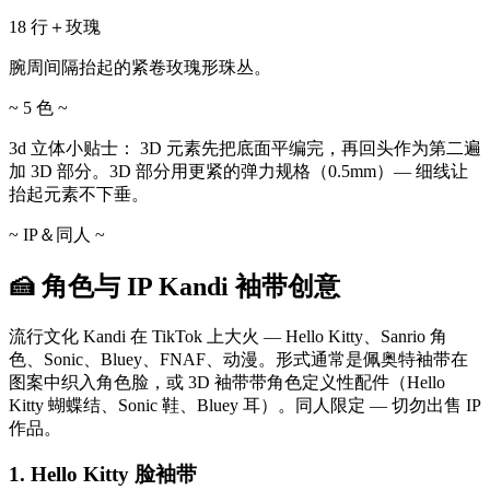
18 行＋玫瑰
腕周间隔抬起的紧卷玫瑰形珠丛。
~ 5 色 ~
3d 立体小贴士：
3D 元素先把底面平编完，再回头作为第二遍
加 3D 部分。3D 部分用更紧的弹力规格（0.5mm）— 细线让
抬起元素不下垂。
~ IP＆同人 ~
🍰 角色与 IP Kandi 袖带创意
流行文化 Kandi 在 TikTok 上大火 — Hello Kitty、Sanrio 角
色、Sonic、Bluey、FNAF、动漫。形式通常是佩奥特袖带在
图案中织入角色脸，或 3D 袖带带角色定义性配件（Hello
Kitty 蝴蝶结、Sonic 鞋、Bluey 耳）。同人限定 — 切勿出售 IP
作品。
1. Hello Kitty 脸袖带