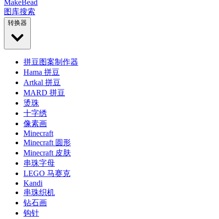
MakeBead
图库
搜索
转换器
拼豆图案制作器
Hama 拼豆
Artkal 拼豆
MARD 拼豆
烫珠
十字绣
像素画
Minecraft
Minecraft 圆形
Minecraft 皮肤
串珠字母
LEGO 马赛克
Kandi
串珠织机
钻石画
钩针