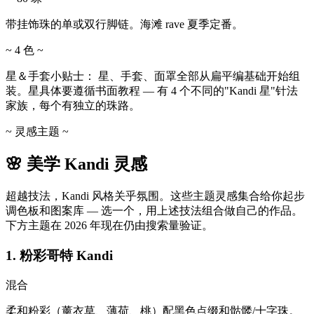
带挂饰珠的单或双行脚链。海滩 rave 夏季定番。
~ 4 色 ~
星＆手套小贴士：
星、手套、面罩全部从扁平编基础开始组
装。星具体要遵循书面教程 — 有 4 个不同的"Kandi 星"针法
家族，每个有独立的珠路。
~ 灵感主题 ~
🌸 美学 Kandi 灵感
超越技法，Kandi 风格关乎氛围。这些主题灵感集合给你起步
调色板和图案库 — 选一个，用上述技法组合做自己的作品。
下方主题在 2026 年现在仍由搜索量验证。
1. 粉彩哥特 Kandi
混合
柔和粉彩（薰衣草、薄荷、桃）配黑色点缀和骷髅/十字珠。