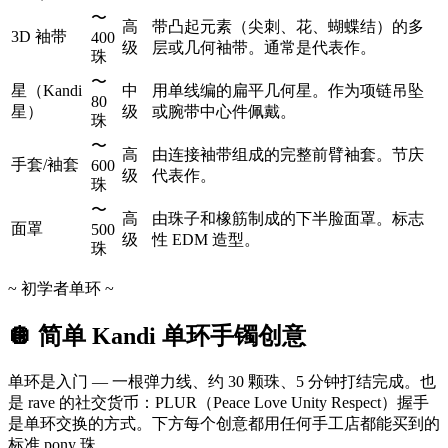
〜
高
带凸起元素（尖刺、花、蝴蝶结）的多
3D 袖带
400
级
层或几何袖带。通常是代表作。
珠
〜
星（Kandi
中
用单线编的扁平几何星。作为项链吊坠
80
星）
级
或腕带中心件佩戴。
珠
〜
高
由连接袖带组成的完整前臂袖套。节庆
手套/袖套
600
级
代表作。
珠
〜
高
由珠子和橡筋制成的下半脸面罩。标志
面罩
500
级
性 EDM 造型。
珠
~ 初学者单环 ~
🪩 简单 Kandi 单环手镯创意
单环是入门 — 一根弹力线、约 30 颗珠、5 分钟打结完成。也
是 rave 的社交货币：PLUR（Peace Love Unity Respect）握手
是单环交换的方式。下方每个创意都用任何手工店都能买到的
标准 pony 珠。