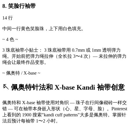
8. 笑脸行袖带
14 行
中间一行黄色笑脸珠，上下用白色填充。
~ 4 色 ~
3 珠底袖带小贴士：
3 珠底袖带用 0.7mm 或 1mm 透明弹力
绳。开始前把弹力绳拉伸（全长拉 3〜4 次）— 未拉伸的弹力
绳会让最终作品变形。
~ 佩奥特 / X-base ~
🪡 佩奥特针法和 X-base Kandi 袖带创意
佩奥特和 X-base 袖带使用对角织 — 珠子在行间像砌砖一样交
错 — 可在袖带本身嵌入形状（心、星、字母、脸）。Pinterest
上看到的 1900 搜索"kandi cuff patterns"大多是佩奥特。掌握针
法后预计每袖带 1〜2 小时。