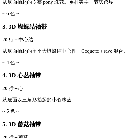
从底面抬起的 5 瓣 pony 珠花。乡村美学＋节庆跨界。
~ 6 色 ~
3. 3D 蝴蝶结袖带
20 行＋中心结
从底面抬起的单个大蝴蝶结中心件。Coquette＋rave 混合。
~ 4 色 ~
4. 3D 心丛袖带
20 行＋心
从底面以三角形抬起的小心珠丛。
~ 5 色 ~
5. 3D 蘑菇袖带
20 行＋蘑菇