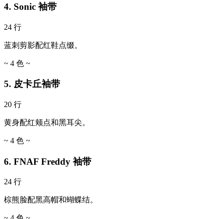
4. Sonic 袖带
24 行
蓝刺剪影配红鞋点缀。
~ 4 色 ~
5. 皮卡丘袖带
20 行
黄身配红颊点和黑耳尖。
~ 4 色 ~
6. FNAF Freddy 袖带
24 行
棕熊脸配黑高帽和蝴蝶结。
~ 4 色 ~