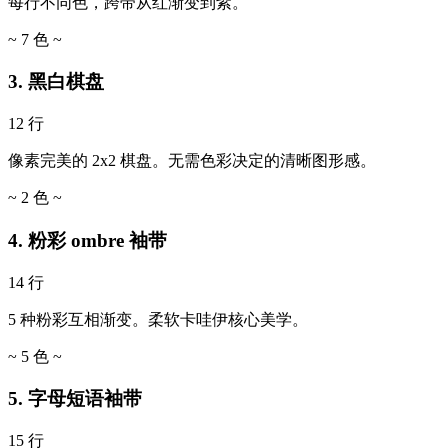
每行不同色，跨带从红渐变到紫。
~ 7 色 ~
3. 黑白棋盘
12 行
像素完美的 2x2 棋盘。无需色彩决定的清晰图形感。
~ 2 色 ~
4. 粉彩 ombre 袖带
14 行
5 种粉彩互相渐变。柔软卡哇伊核心美学。
~ 5 色 ~
5. 字母短语袖带
15 行