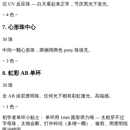
仅 UV 反应珠 — 白天看起来正常，节庆黑光下发光。
~ 4 色 ~
7. 心形珠中心
30 珠
中间一颗心形珠，两侧用两色 pony 珠填充。
~ 3 色 ~
8. 虹彩 AB 单环
30 珠
全 AB 涂层透明珠。任何光下都有彩虹微光。高端感。
~ 1 色 ~
初学者单环小贴士：
单环用 1mm 圆形弹力绳 — 太粗穿不过
字母珠，太细会断。打外科结（多绕一圈）、修剪、用透明指
甲油锁固。