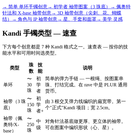
→ 简单 单环手镯创意
→ 初学者 袖带图案（3 珠底）
→ 佩奥特
针法和 X-base 袖带创意
→ 3D 袖带创意（尖刺、花、蝴蝶
结）
→ 角色与 IP 袖带创意
→ 星、手套和面罩
→ 美学 灵感
Kandi 手镯类型 — 速查
下方每个创意都是 7 种 Kandi 格式之一。速查表 — 按你的技
能水平和可用时间选类型。
珠
技
类型
说明
数
能
初
简单的弹力手链 — 一根绳、按图案串
〜
单环
30
学
珠、打结完成。在 rave 中是 PLUR 通用
珠
者
货币。
初
〜
袖带（3 珠
由 3 根交叉弹力线编织的扁宽带。第一
150
学
底）
个"正式"Kandi 项目；宽 2.5cm。
珠
者+
袖带（佩
〜
中
对角针法基底做更厚、更立体的袖带。
奥特/X-
250
级
可在图案中编织形状（心、星）。
珠
base）