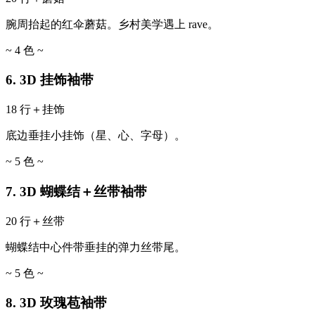
腕周抬起的红伞蘑菇。乡村美学遇上 rave。
~ 4 色 ~
6. 3D 挂饰袖带
18 行＋挂饰
底边垂挂小挂饰（星、心、字母）。
~ 5 色 ~
7. 3D 蝴蝶结＋丝带袖带
20 行＋丝带
蝴蝶结中心件带垂挂的弹力丝带尾。
~ 5 色 ~
8. 3D 玫瑰苞袖带