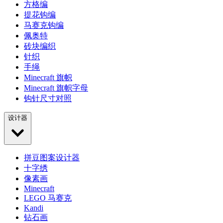
方格编
提花钩编
马赛克钩编
佩奥特
砖块编织
针织
手绳
Minecraft 旗帜
Minecraft 旗帜字母
钩针尺寸对照
设计器
拼豆图案设计器
十字绣
像素画
Minecraft
LEGO 马赛克
Kandi
钻石画