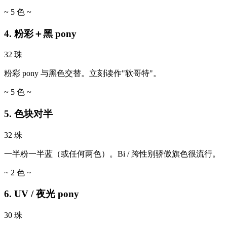
~ 5 色 ~
4. 粉彩＋黑 pony
32 珠
粉彩 pony 与黑色交替。立刻读作"软哥特"。
~ 5 色 ~
5. 色块对半
32 珠
一半粉一半蓝（或任何两色）。Bi / 跨性别骄傲旗色很流行。
~ 2 色 ~
6. UV / 夜光 pony
30 珠