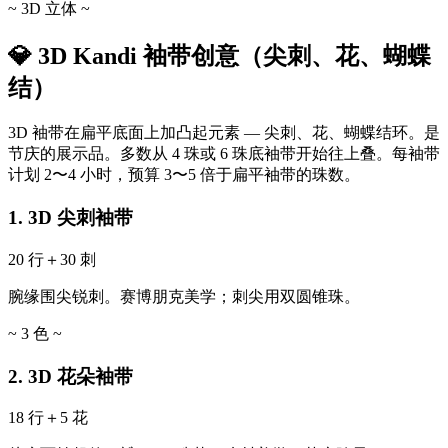
~ 3D 立体 ~
💎 3D Kandi 袖带创意（尖刺、花、蝴蝶
结）
3D 袖带在扁平底面上加凸起元素 — 尖刺、花、蝴蝶结环。是
节庆的展示品。多数从 4 珠或 6 珠底袖带开始往上叠。每袖带
计划 2〜4 小时，预算 3〜5 倍于扁平袖带的珠数。
1. 3D 尖刺袖带
20 行＋30 刺
腕缘围尖锐刺。赛博朋克美学；刺尖用双圆锥珠。
~ 3 色 ~
2. 3D 花朵袖带
18 行＋5 花