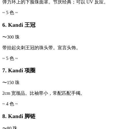
弹力环上的下脸珠面罩。节庆经典；可以 UV 反应。
~ 5 色 ~
6. Kandi 王冠
〜300 珠
带抬起尖刺王冠的珠头带。宣言头饰。
~ 5 色 ~
7. Kandi 项圈
〜150 珠
2cm 宽颈品。比袖带小，常配匹配手镯。
~ 4 色 ~
8. Kandi 脚链
〜80 珠