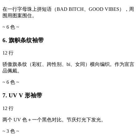
在一行字母珠上拼短语（BAD BITCH、GOOD VIBES），周
围用图案围住。
~ 6 色 ~
6. 旗帜条纹袖带
12 行
骄傲旗条纹（彩虹、跨性别、bi、女同）横向编织。作为宣言
品佩戴。
~ 6 色 ~
7. UV V 形袖带
12 行
两个 UV 色＋一个黑色对比。节庆灯光下发光。
~ 3 色 ~