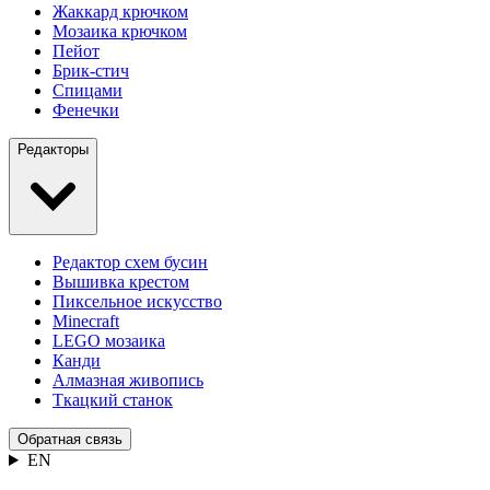
Жаккард крючком
Мозаика крючком
Пейот
Брик-стич
Спицами
Фенечки
Редакторы
Редактор схем бусин
Вышивка крестом
Пиксельное искусство
Minecraft
LEGO мозаика
Канди
Алмазная живопись
Ткацкий станок
Обратная связь
EN