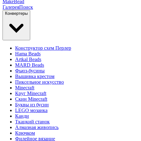
MakeBead
Галерея
Поиск
Конвертеры
Конструктор схем Перлер
Hama Beads
Artkal Beads
MARD Beads
Фьюз-бусины
Вышивка крестом
Пиксельное искусство
Minecraft
Круг Minecraft
Скин Minecraft
Буквы из бусин
LEGO мозаика
Канди
Ткацкий станок
Алмазная живопись
Крючком
Филейное вязание