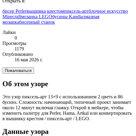
Открыть в:
бисер Perler
вышивка крестом
пиксель-арт
блочное искусство
Minecraft
мозаика LEGO
бусины Kandi
алмазная
мозаика
бисерный станок
Лайки
0
Просмотры
1179
Опубликовано
16 мая 2026 г.
Пожаловаться
Об этом узоре
Это узор пиксель-арт 13×9 с использованием 2 цветs и 86
бусинs. Сложность: начинающий, типичный проект занимает
около 12 минут включая глажку. Открой в мейкере, чтобы
изменить палитру для Perler, Hama, Artkal или конвертировать
в вышивку крестом / пиксель-арт / LEGO.
Данные узора