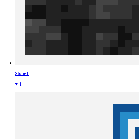
Stone1
♥ 1