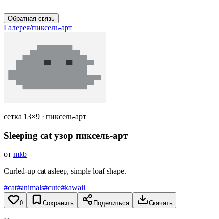
Обратная связь
Галерея
/
пиксель-арт
сетка 13×9 · пиксель-арт
Sleeping cat
узор пиксель-арт
от
mkb
Curled-up cat asleep, simple loaf shape.
#cat
#animals
#cute
#kawaii
0
Сохранить
Поделиться
Скачать