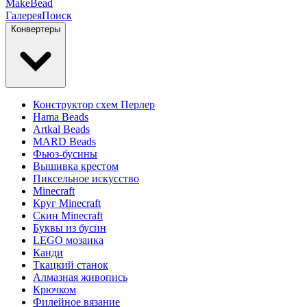
MakeBead
Галерея
Поиск
Конвертеры
Конструктор схем Перлер
Hama Beads
Artkal Beads
MARD Beads
Фьюз-бусины
Вышивка крестом
Пиксельное искусство
Minecraft
Круг Minecraft
Скин Minecraft
Буквы из бусин
LEGO мозаика
Канди
Ткацкий станок
Алмазная живопись
Крючком
Филейное вязание