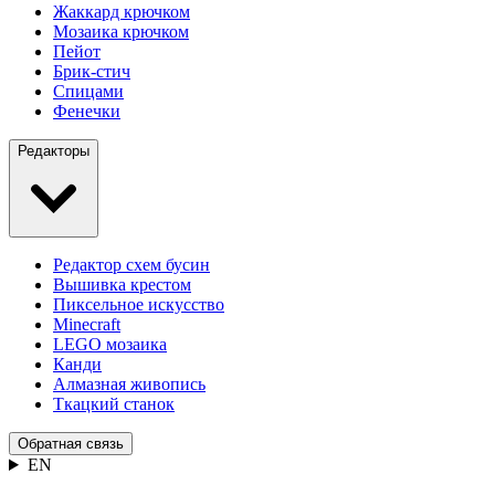
Жаккард крючком
Мозаика крючком
Пейот
Брик-стич
Спицами
Фенечки
Редакторы
Редактор схем бусин
Вышивка крестом
Пиксельное искусство
Minecraft
LEGO мозаика
Канди
Алмазная живопись
Ткацкий станок
Обратная связь
EN