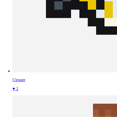
Closure
♥ 2