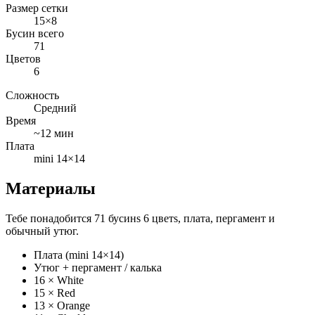
Размер сетки
15×8
Бусин всего
71
Цветов
6
Сложность
Средний
Время
~12 мин
Плата
mini 14×14
Материалы
Тебе понадобится 71 бусинs 6 цветs, плата, пергамент и
обычный утюг.
Плата (mini 14×14)
Утюг + пергамент / калька
16 × White
15 × Red
13 × Orange