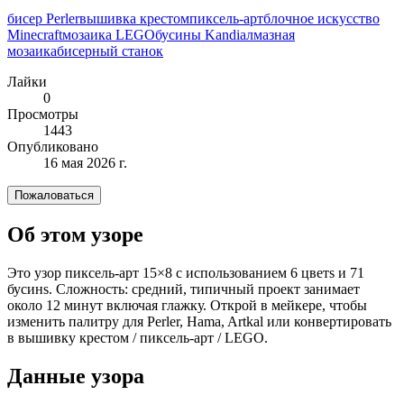
бисер Perler
вышивка крестом
пиксель-арт
блочное искусство
Minecraft
мозаика LEGO
бусины Kandi
алмазная
мозаика
бисерный станок
Лайки
0
Просмотры
1443
Опубликовано
16 мая 2026 г.
Пожаловаться
Об этом узоре
Это узор пиксель-арт 15×8 с использованием 6 цветs и 71
бусинs. Сложность: средний, типичный проект занимает
около 12 минут включая глажку. Открой в мейкере, чтобы
изменить палитру для Perler, Hama, Artkal или конвертировать
в вышивку крестом / пиксель-арт / LEGO.
Данные узора