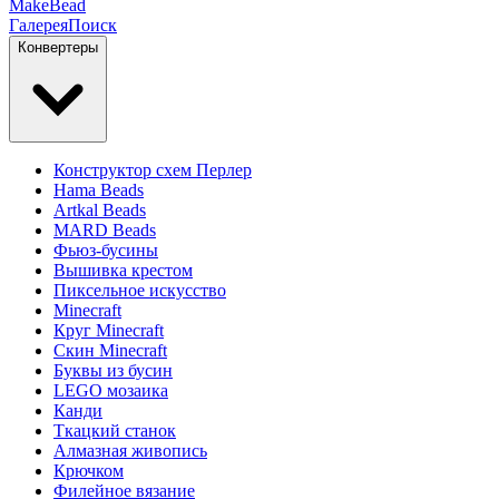
MakeBead
Галерея
Поиск
Конвертеры
Конструктор схем Перлер
Hama Beads
Artkal Beads
MARD Beads
Фьюз-бусины
Вышивка крестом
Пиксельное искусство
Minecraft
Круг Minecraft
Скин Minecraft
Буквы из бусин
LEGO мозаика
Канди
Ткацкий станок
Алмазная живопись
Крючком
Филейное вязание