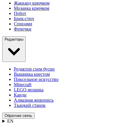
Жаккард крючком
Мозаика крючком
Пейот
Брик-стич
Спицами
Фенечки
Редакторы
Редактор схем бусин
Вышивка крестом
Пиксельное искусство
Minecraft
LEGO мозаика
Канди
Алмазная живопись
Ткацкий станок
Обратная связь
EN