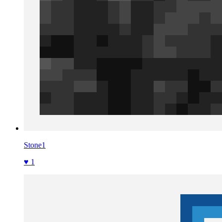
Stone1
♥ 1