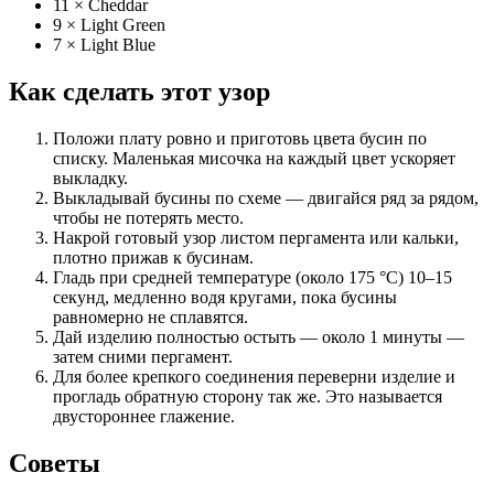
11 × Cheddar
9 × Light Green
7 × Light Blue
Как сделать этот узор
Положи плату ровно и приготовь цвета бусин по
списку. Маленькая мисочка на каждый цвет ускоряет
выкладку.
Выкладывай бусины по схеме — двигайся ряд за рядом,
чтобы не потерять место.
Накрой готовый узор листом пергамента или кальки,
плотно прижав к бусинам.
Гладь при средней температуре (около 175 °C) 10–15
секунд, медленно водя кругами, пока бусины
равномерно не сплавятся.
Дай изделию полностью остыть — около 1 минуты —
затем сними пергамент.
Для более крепкого соединения переверни изделие и
прогладь обратную сторону так же. Это называется
двустороннее глажение.
Советы