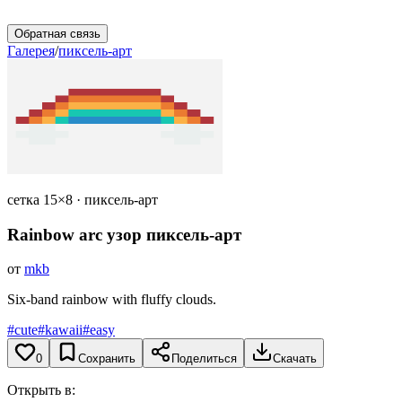
Обратная связь
Галерея
/
пиксель-арт
сетка 15×8 · пиксель-арт
Rainbow arc
узор пиксель-арт
от
mkb
Six-band rainbow with fluffy clouds.
#cute
#kawaii
#easy
0
Сохранить
Поделиться
Скачать
Открыть в: