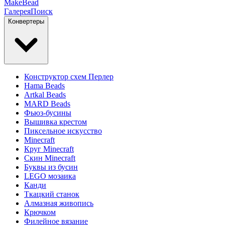
MakeBead
Галерея
Поиск
Конвертеры
Конструктор схем Перлер
Hama Beads
Artkal Beads
MARD Beads
Фьюз-бусины
Вышивка крестом
Пиксельное искусство
Minecraft
Круг Minecraft
Скин Minecraft
Буквы из бусин
LEGO мозаика
Канди
Ткацкий станок
Алмазная живопись
Крючком
Филейное вязание