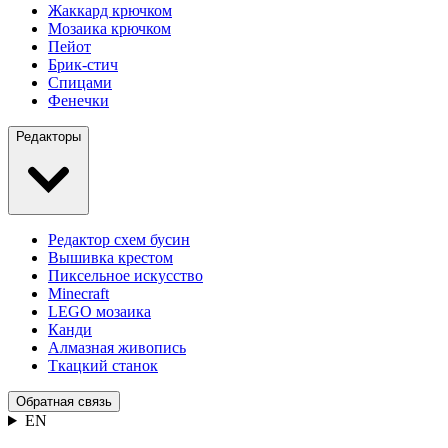
Жаккард крючком
Мозаика крючком
Пейот
Брик-стич
Спицами
Фенечки
Редакторы
Редактор схем бусин
Вышивка крестом
Пиксельное искусство
Minecraft
LEGO мозаика
Канди
Алмазная живопись
Ткацкий станок
Обратная связь
EN