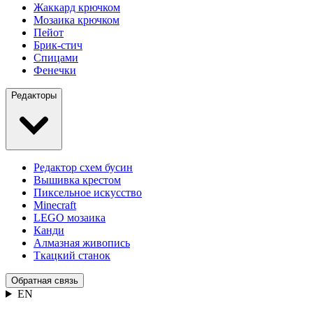
Жаккард крючком
Мозаика крючком
Пейот
Брик-стич
Спицами
Фенечки
Редакторы
Редактор схем бусин
Вышивка крестом
Пиксельное искусство
Minecraft
LEGO мозаика
Канди
Алмазная живопись
Ткацкий станок
Обратная связь
EN