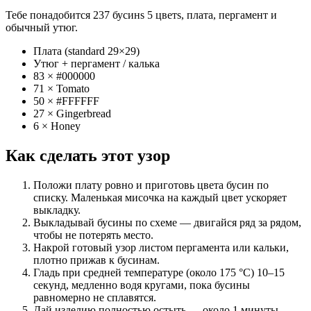
Тебе понадобится 237 бусинs 5 цветs, плата, пергамент и
обычный утюг.
Плата (standard 29×29)
Утюг + пергамент / калька
83 × #000000
71 × Tomato
50 × #FFFFFF
27 × Gingerbread
6 × Honey
Как сделать этот узор
Положи плату ровно и приготовь цвета бусин по
списку. Маленькая мисочка на каждый цвет ускоряет
выкладку.
Выкладывай бусины по схеме — двигайся ряд за рядом,
чтобы не потерять место.
Накрой готовый узор листом пергамента или кальки,
плотно прижав к бусинам.
Гладь при средней температуре (около 175 °C) 10–15
секунд, медленно водя кругами, пока бусины
равномерно не сплавятся.
Дай изделию полностью остыть — около 1 минуты —