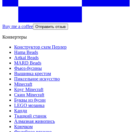
Buy me a coffee
Отправить отзыв
Конвертеры
Конструктор схем Перлер
Hama Beads
Artkal Beads
MARD Beads
Фьюз-бусины
Вышивка крестом
Пиксельное искусство
Minecraft
Круг Minecraft
Скин Minecraft
Буквы из бусин
LEGO мозаика
Канди
Ткацкий станок
Алмазная живопись
Крючком
Филейное вязание