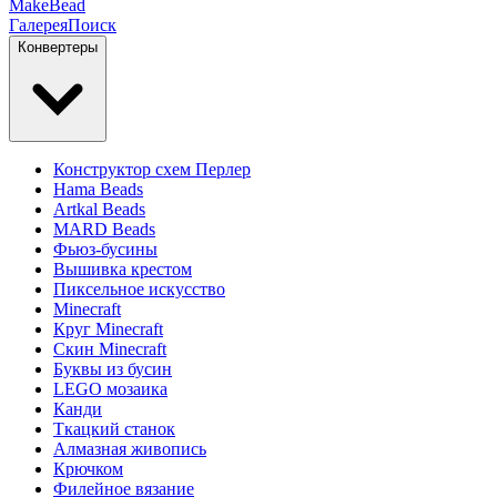
MakeBead
Галерея
Поиск
Конвертеры
Конструктор схем Перлер
Hama Beads
Artkal Beads
MARD Beads
Фьюз-бусины
Вышивка крестом
Пиксельное искусство
Minecraft
Круг Minecraft
Скин Minecraft
Буквы из бусин
LEGO мозаика
Канди
Ткацкий станок
Алмазная живопись
Крючком
Филейное вязание