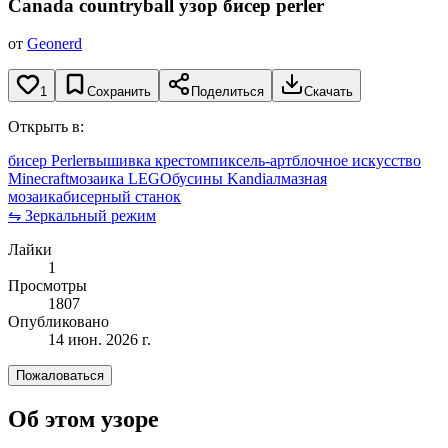
Canada countryball
узор бисер perler
от
Geonerd
1
Сохранить
Поделиться
Скачать
Открыть в:
бисер Perler
вышивка крестом
пиксель-арт
блочное искусство
Minecraft
мозаика LEGO
бусины Kandi
алмазная
мозаика
бисерный станок
⇋ Зеркальный режим
Лайки
1
Просмотры
1807
Опубликовано
14 июн. 2026 г.
Пожаловаться
Об этом узоре