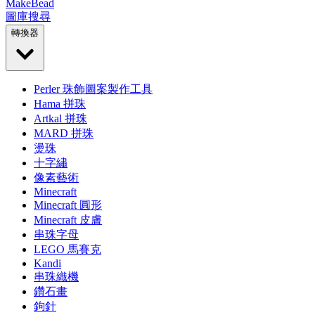
MakeBead
圖庫
搜尋
轉換器
Perler 珠飾圖案製作工具
Hama 拼珠
Artkal 拼珠
MARD 拼珠
燙珠
十字繡
像素藝術
Minecraft
Minecraft 圓形
Minecraft 皮膚
串珠字母
LEGO 馬賽克
Kandi
串珠織機
鑽石畫
鉤針