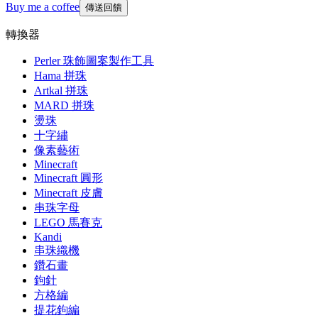
Buy me a coffee
傳送回饋
轉換器
Perler 珠飾圖案製作工具
Hama 拼珠
Artkal 拼珠
MARD 拼珠
燙珠
十字繡
像素藝術
Minecraft
Minecraft 圓形
Minecraft 皮膚
串珠字母
LEGO 馬賽克
Kandi
串珠織機
鑽石畫
鉤針
方格編
提花鉤編