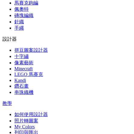
馬賽克鉤編
佩奧特
磚塊編織
針織
手繩
設計器
拼豆圖案設計器
十字繡
像素藝術
Minecraft
LEGO 馬賽克
Kandi
鑽石畫
串珠織機
教學
如何使用設計器
照片轉圖案
My Colors
列印與匯出