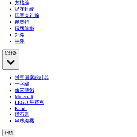
方格編
提花鉤編
馬賽克鉤編
佩奧特
磚塊編織
針織
手繩
設計器
拼豆圖案設計器
十字繡
像素藝術
Minecraft
LEGO 馬賽克
Kandi
鑽石畫
串珠織機
回饋