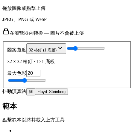
拖放圖像或點擊上傳
JPEG、PNG 或 WebP
在瀏覽器內轉換 — 圖片不會被上傳
圖案寬度
32 樁釘 (1 底板)
32
×
32
樁釘
·
1
×
1
底板
最大色彩
抖動演算法
關
Floyd–Steinberg
範本
點擊範本以將其載入上方工具