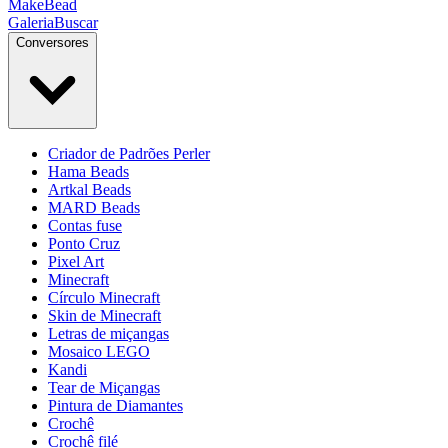
MakeBead
Galeria
Buscar
Conversores
Criador de Padrões Perler
Hama Beads
Artkal Beads
MARD Beads
Contas fuse
Ponto Cruz
Pixel Art
Minecraft
Círculo Minecraft
Skin de Minecraft
Letras de miçangas
Mosaico LEGO
Kandi
Tear de Miçangas
Pintura de Diamantes
Crochê
Crochê filé