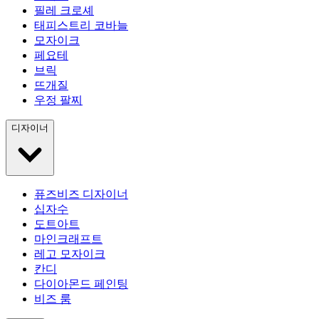
필레 크로셰
태피스트리 코바늘
모자이크
페요테
브릭
뜨개질
우정 팔찌
디자이너
퓨즈비즈 디자이너
십자수
도트아트
마인크래프트
레고 모자이크
칸디
다이아몬드 페인팅
비즈 룸