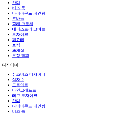
칸디
비즈 룸
다이아몬드 페인팅
코바늘
필레 크로셰
태피스트리 코바늘
모자이크
페요테
브릭
뜨개질
우정 팔찌
디자이너
퓨즈비즈 디자이너
십자수
도트아트
마인크래프트
레고 모자이크
칸디
다이아몬드 페인팅
비즈 룸