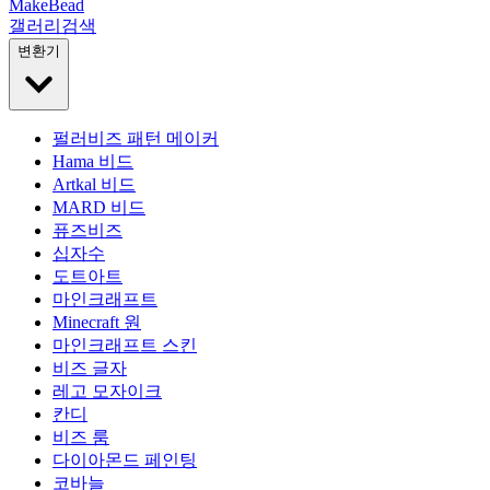
MakeBead
갤러리
검색
변환기
펄러비즈 패턴 메이커
Hama 비드
Artkal 비드
MARD 비드
퓨즈비즈
십자수
도트아트
마인크래프트
Minecraft 원
마인크래프트 스킨
비즈 글자
레고 모자이크
칸디
비즈 룸
다이아몬드 페인팅
코바늘