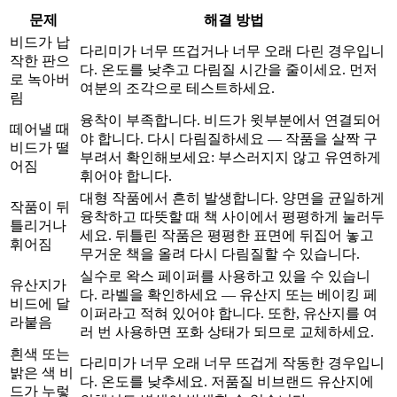
문제
해결 방법
비드가 납
다리미가 너무 뜨겁거나 너무 오래 다린 경우입니
작한 판으
다. 온도를 낮추고 다림질 시간을 줄이세요. 먼저
로 녹아버
여분의 조각으로 테스트하세요.
림
융착이 부족합니다. 비드가 윗부분에서 연결되어
떼어낼 때
야 합니다. 다시 다림질하세요 — 작품을 살짝 구
비드가 떨
부려서 확인해보세요: 부스러지지 않고 유연하게
어짐
휘어야 합니다.
대형 작품에서 흔히 발생합니다. 양면을 균일하게
작품이 뒤
융착하고 따뜻할 때 책 사이에서 평평하게 눌러두
틀리거나
세요. 뒤틀린 작품은 평평한 표면에 뒤집어 놓고
휘어짐
무거운 책을 올려 다시 다림질할 수 있습니다.
실수로 왁스 페이퍼를 사용하고 있을 수 있습니
유산지가
다. 라벨을 확인하세요 — 유산지 또는 베이킹 페
비드에 달
이퍼라고 적혀 있어야 합니다. 또한, 유산지를 여
라붙음
러 번 사용하면 포화 상태가 되므로 교체하세요.
흰색 또는
다리미가 너무 오래 너무 뜨겁게 작동한 경우입니
밝은 색 비
다. 온도를 낮추세요. 저품질 비브랜드 유산지에
드가 누렇